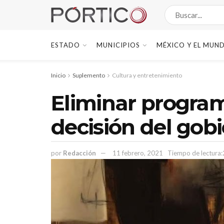
ESTADO
MUNICIPIOS
MÉXICO Y EL MUN
Inicio
Suplemento
Cultura y entretenimiento
Eliminar program
decisión del gobi
por
Redacción
11 febrero, 2021
Tiempo de lectura: