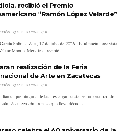
iola, recibió el Premio
oamericano “Ramón López Velarde”
CCIÓN
18 JULIO, 2026
0
García Salinas, Zac., 17 de julio de 2026.- El al poeta, ensayista
 Víctor Manuel Mendiola, recibió...
ran realización de la Feria
rnacional de Arte en Zacatecas
CCIÓN
16 JULIO, 2026
0
alianza que ninguna de las tres organizaciones hubiera podido
 sola, Zacatecas da un paso que lleva décadas...
reso celebra el 40 aniversario de la