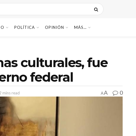
DO
POLÍTICA
OPINIÓN
MÁS…
as culturales, fue
erno federal
0
A
2 mins read
A