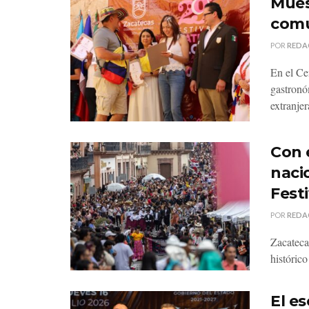
Mues
comu
POR
REDA
En el Ce
gastronó
extranjer
Con 
nacio
Festi
POR
REDA
Zacateca
histórico
El es