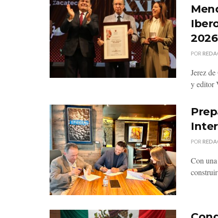
Mend
Iber
2026
POR
REDA
Jerez de 
y editor
Prepa
Inte
POR
REDA
Con una 
construir
Cong