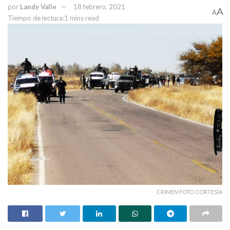
por
Landy Valle
18 febrero, 2021
A
A
Tiempo de lectura:1 mins read
Temas:
andres manuel lopez obrador
Cenace
CFE
desabasto de gas natural
Lo Mas Destacado
Manuel Bartlett
Texas
CRIMEN FOTO CORTESÍA