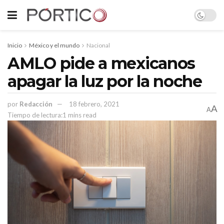
Inicio
México y el mundo
Nacional
AMLO pide a mexicanos
apagar la luz por la noche
por
Redacción
18 febrero, 2021
A
A
Tiempo de lectura:1 mins read