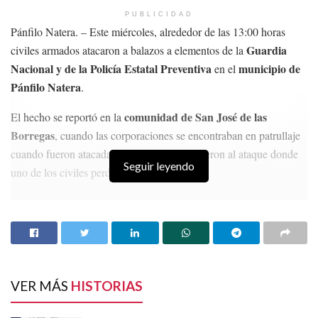
PUBLICIDAD
Pánfilo Natera. – Este miércoles, alrededor de las 13:00 horas
Guardia
civiles armados atacaron a balazos a elementos de la
Nacional y de la Policía Estatal Preventiva
municipio de
en el
Pánfilo Natera
.
comunidad de San José de las
El hecho se reportó en la
Borregas
, cuando las corporaciones se encontraban en patrullaje
cuando fueron atacadas por lo que respondieron al ataque donde
Seguir leyendo
uno de los civiles perdió la vida.
HISTORIAS
RELACIONADAS
Reciben 20 años de prisión por incendio a autos
afuera del Bar Condesa y Bar Burdo
Incineran narcóticos y objetos usados en hechos
VER MÁS
HISTORIAS
delictivos