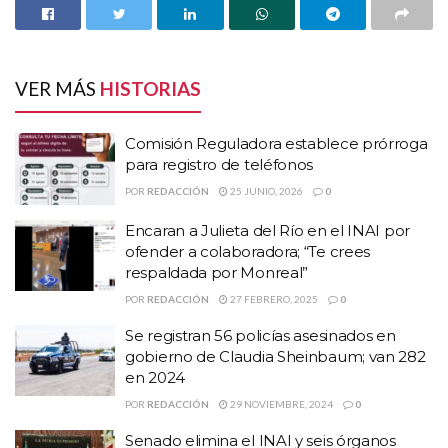
Comisión Reguladora establece prórroga para
registro de teléfonos
Encaran a Julieta del Río en el INAI por ofender a
colaboradora; “Te crees respaldada por
VER MÁS
HISTORIAS
Monreal”
Se registran 56 policías asesinados en gobierno
Comisión Reguladora establece prórroga
de Claudia Sheinbaum; van 282 en 2024
para registro de teléfonos
POR
REDACCIÓN
25 JUNIO, 2026
0
Expresó que no hizo ese llamado en los días del apagón, por la
presión de los grupos opositores y porque no quería causar alarma
Encaran a Julieta del Río en el INAI por
ofender a colaboradora; “Te crees
entre la población.
respaldada por Monreal”
“No quise hacer este llamado
POR
REDACCIÓN
27 FEBRERO, 2025
0
Se registran 56 policías asesinados en
desde el principio porque
gobierno de Claudia Sheinbaum; van 282
tenemos la presión del grupo de
en 2024
POR
REDACCIÓN
29 NOVIEMBRE, 2024
0
traficantes y de todos los que han
Senado elimina el INAI y seis órganos