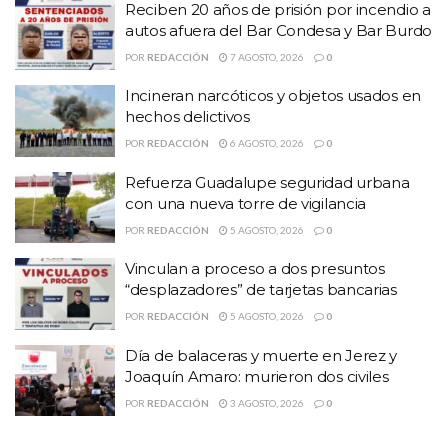
Refuerza Guadalupe seguridad urbana con una
Reciben 20 años de prisión por incendio a
nueva torre de vigilancia
autos afuera del Bar Condesa y Bar Burdo
POR
REDACCIÓN
7 AGOSTO, 2026
0
Vocería de la Secretaría de Seguridad Pública de
Según la
Incineran narcóticos y objetos usados en
Zacatecas
, hasta este momento, se tiene detenidos y victima
hechos delictivos
liberadas, sin embargo, no determinaron el número.
POR
REDACCIÓN
6 AGOSTO, 2026
0
Asimismo, aseguraron tres vehículos, tres armas de fuego largas y
Refuerza Guadalupe seguridad urbana
cargadores.
con una nueva torre de vigilancia
POR
REDACCIÓN
5 AGOSTO, 2026
0
Temas:
balacera en Pánfilo Natera
enfrentamiento de la PEP y GN
municipio de Pánfilo Natera
Vinculan a proceso a dos presuntos
“desplazadores” de tarjetas bancarias
POR
REDACCIÓN
5 AGOSTO, 2026
0
Día de balaceras y muerte en Jerez y
Joaquín Amaro: murieron dos civiles
POR
REDACCIÓN
3 AGOSTO, 2026
0