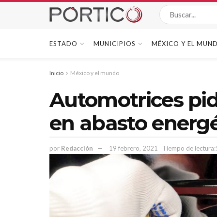
ESTADO
MUNICIPIOS
MÉXICO Y EL MUN
Inicio
México y el mundo
Automotrices pi
en abasto energé
por
Redacción
19 febrero, 2021
Tiempo de lectura: