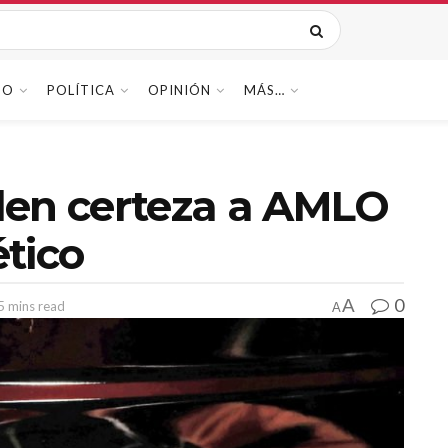
DO
POLÍTICA
OPINIÓN
MÁS…
den certeza a AMLO
tico
0
A
5 mins read
A