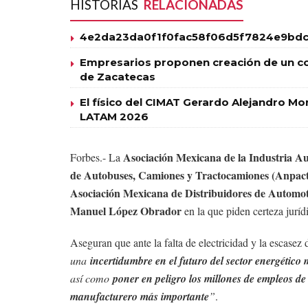
HISTORIAS
RELACIONADAS
4e2da23da0f1f0fac58f06d5f7824e9bdc
Empresarios proponen creación de un co
de Zacatecas
El físico del CIMAT Gerardo Alejandro 
LATAM 2026
Asociación Mexicana de la Industria 
Forbes.- La
de Autobuses, Camiones y Tractocamiones (Anpact
Asociación Mexicana de Distribuidores de Autom
Manuel López Obrador
en la que piden certeza juríd
Aseguran que ante la falta de electricidad y la escasez
una
incertidumbre en el futuro del sector energético
así como
poner en peligro los millones de empleos d
manufacturero más importante
”
.