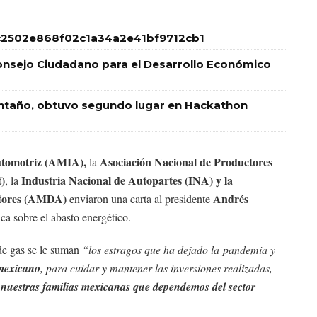
2502e868f02c1a34a2e41bf9712cb1
nsejo Ciudadano para el Desarrollo Económico
Montaño, obtuvo segundo lugar en Hackathon
Automotriz (AMIA),
Asociación Nacional de Productores
la
)
Industria Nacional de Autopartes (INA) y la
, la
otores (AMDA)
Andrés
enviaron una carta al presidente
ica sobre el abasto energético.
 de gas se le suman
“los estragos que ha dejado la
pandemia y
 mexicano
, para cuidar y mantener las inversiones realizadas,
e nuestras familias mexicanas que dependemos del sector