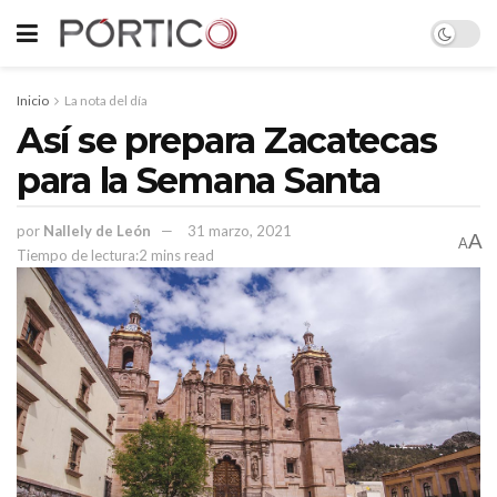
Inicio
La nota del día
Así se prepara Zacatecas
para la Semana Santa
por
Nallely de León
31 marzo, 2021
A
A
Tiempo de lectura:2 mins read