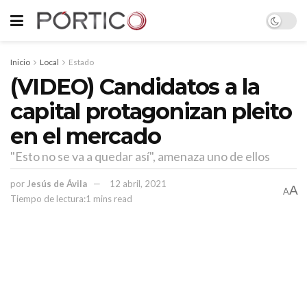
Inicio
Local
Estado
(VIDEO) Candidatos a la
capital protagonizan pleito
en el mercado
"Esto no se va a quedar así", amenaza uno de ellos
por
Jesús de Ávila
12 abril, 2021
A
A
Tiempo de lectura:1 mins read