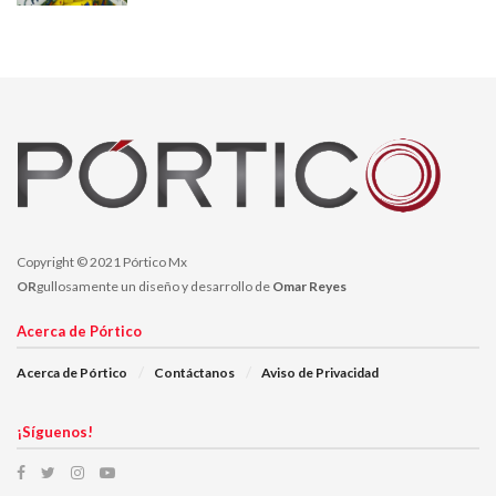
núcleo es el que se debe atender para contrarrestar la violencia y
los problemas sociales que llevan a las personas a delinquir.
Anteriormente, Iris Aguirre también se ha posicionado en contra
de las iniciativas a favor de la comunidad LGBT, como el
matrimonio igualitario.
Temas:
Iris Aguirre
Lo Mas Destacado
PES
Ulises e Iván
Copyright © 2021 Pórtico Mx
OR
gullosamente un diseño y desarrollo de
Omar Reyes
Acerca de Pórtico
Acerca de Pórtico
Contáctanos
Aviso de Privacidad
¡Síguenos!