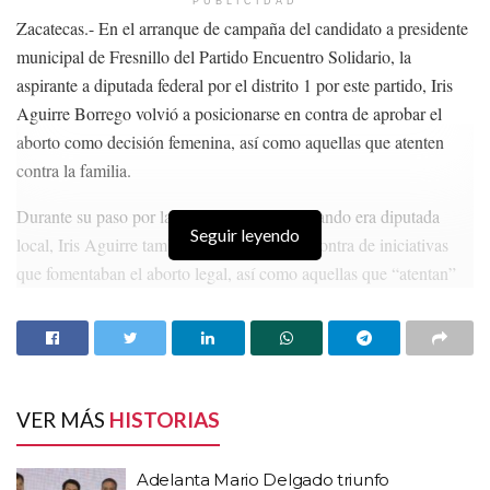
PUBLICIDAD
Zacatecas.- En el arranque de campaña del candidato a presidente
municipal de Fresnillo del Partido Encuentro Solidario, la
aspirante a diputada federal por el distrito 1 por este partido, Iris
Aguirre Borrego volvió a posicionarse en contra de aprobar el
aborto como decisión femenina, así como aquellas que atenten
contra la familia.
Durante su paso por la LXII Legislatura, cuando era diputada
Seguir leyendo
local, Iris Aguirre también se posicionó en contra de iniciativas
que fomentaban el aborto legal, así como aquellas que “atentan”
contra la familia, como parte nuclear de la sociedad zacatecana.
HISTORIAS
RELACIONADAS
Adelanta Mario Delgado triunfo contundente de
VER MÁS
HISTORIAS
Morena, al terminar jornada electoral
“Si le hacen falta hue…, yo se los presto”: “Alito”
Adelanta Mario Delgado triunfo