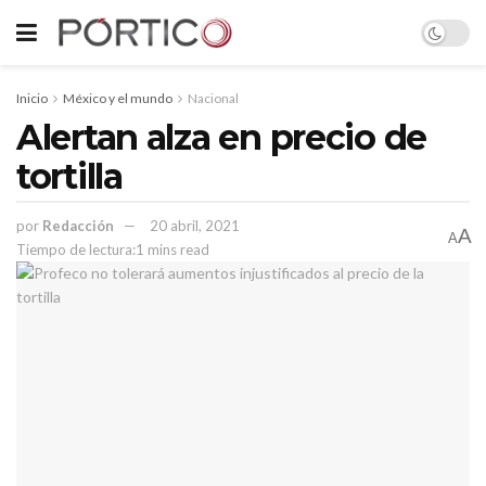
Inicio
México y el mundo
Nacional
Alertan alza en precio de
tortilla
por
Redacción
20 abril, 2021
A
A
Tiempo de lectura:1 mins read