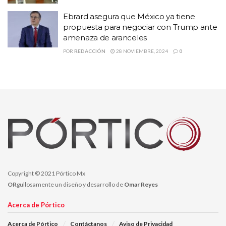
presidente Andrés Manuel
Por lo que, los dirigentes pidieron al
López Obrador
intervenir nuevamente para que las secretarías
Ebrard asegura que México ya tiene
responsables se pongan a trabajar y se realice un plan emergente
propuesta para negociar con Trump ante
amenaza de aranceles
en beneficio de la población.
POR
REDACCIÓN
28 NOVIEMBRE, 2024
0
Temas:
andres manuel lopez obrador
kilo de tortilla
Segalmex
tortilla
Copyright © 2021 Pórtico Mx
OR
gullosamente un diseño y desarrollo de
Omar Reyes
Acerca de Pórtico
Acerca de Pórtico
Contáctanos
Aviso de Privacidad