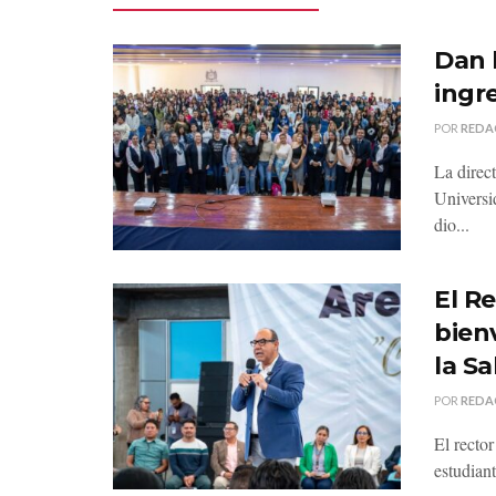
Dan 
ingr
POR
REDA
La direc
Universi
dio...
El R
bien
la S
POR
REDA
El recto
estudiant