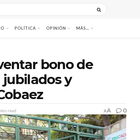
DO
POLÍTICA
OPINIÓN
MÁS…
lventar bono de
 jubilados y
Cobaez
0
A
mins read
A