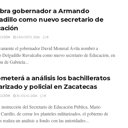
ra gobernador a Armando
adillo como nuevo secretario de
ación
CCIÓN
2 AGOSTO, 2026
0
vamente el gobernador David Monreal Ávila nombró a
Delgadillo Ruvalcaba como nuevo secretario de Educación, en
ón de Gabriela...
meterá a análisis los bachilleratos
arizado y policial en Zacatecas
CCIÓN
31 JULIO, 2026
0
instrucción del Secretario de Educación Pública, Mario
arrillo, de cerrar los planteles militarizados, el gobierno de
 realiza un análisis a fondo con las autoridades...