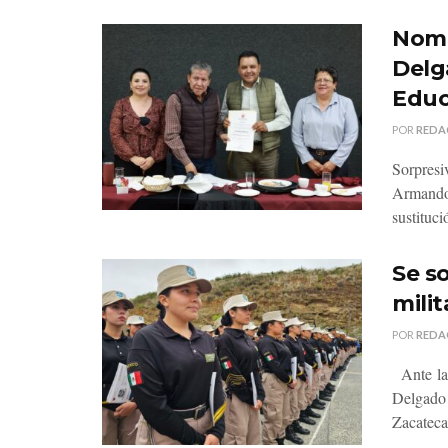
Nomb
Delg
Educ
POR
REDA
Sorpresi
Armando 
sustituci
Se so
milit
POR
REDA
Ante la 
Delgado C
Zacatecas