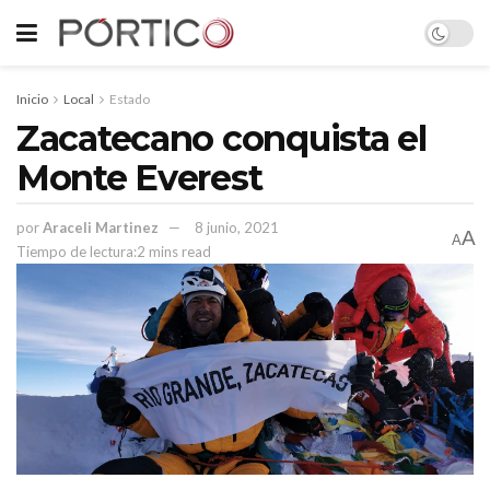
Inicio
Local
Estado
Zacatecano conquista el
Monte Everest
por
Araceli Martinez
8 junio, 2021
A
A
Tiempo de lectura:2 mins read