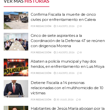
VER MÁS
HISTORIAS
Defensa 4T se reúnen con dirigencia Morena
Abaten a policía municipal y hay dos heridos, en
Confirma Fiscalía la muerte de cinco
enfrentamiento en Luis Moya
civiles por enfrentamiento en Calera
POR
REDACCIÓN
3 AGOSTO, 2026
0
Cinco de siete aspirantes a la
Coordinación de la Defensa 4T se reúnen
con dirigencia Morena
POR
REDACCIÓN
2 AGOSTO, 2026
0
También posteo dos fotografías, una con la bandera de México y
Abaten a policía municipal y hay dos
Río Grande, Zacatecas
otra con la leyenda
.
heridos, en enfrentamiento en Luis Moya
POR
REDACCIÓN
2 AGOSTO, 2026
0
“Este año se vivió lo que en 17
Detiene Fiscalía a 14 personas
años no se había vivido, tantas
relacionadas con el multihomicidio de 10
víctimas
dificultades para subir, dos
POR
REDACCIÓN
30 JULIO, 2026
0
ciclones que cambiaron el clima
Habitantes de Jesús María abogan por la