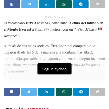
PUBLICIDAD
Erix Asdrubal, conquistó la cima del mundo en
El zacatecano
el Monte Everest
a 8 mil 849 metros, con un
“¡Viva México
siempre!”.
A través de sus redes sociales, Erix Asdrubal compartió que
llegaron desde las 5 de la mañana a la montaña más alta del
mundo, dijo que subieron y bajaron con bien, sin ningún incidente
hasta ahora,
“a pesar de los peligros en cada uno de los pasos
Seguir leyendo
que dábamos”.
HISTORIAS
RELACIONADAS
Confirma Fiscalía la muerte de cinco civiles por
enfrentamiento en Calera
Cinco de siete aspirantes a la Coordinación de la