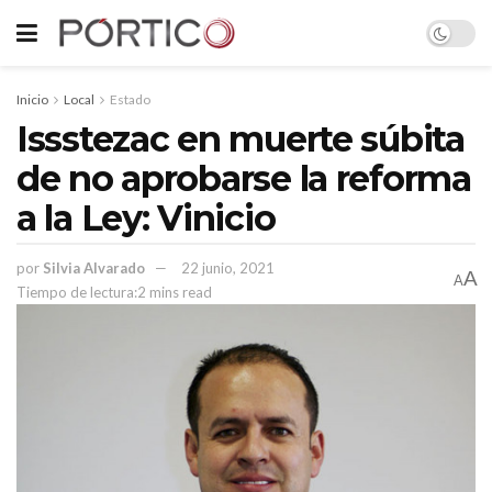
Inicio
Local
Estado
Issstezac en muerte súbita
de no aprobarse la reforma
a la Ley: Vinicio
por
Silvia Alvarado
22 junio, 2021
A
A
Tiempo de lectura:2 mins read