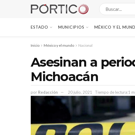
ESTADO
MUNICIPIOS
MÉXICO Y EL MUN
Inicio
México y el mundo
Nacional
Asesinan a perio
Michoacán
por
Redacción
20 julio, 2021
Tiempo de lectura:1 m