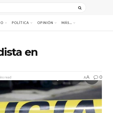
DO
POLÍTICA
OPINIÓN
MÁS…
dista en
0
A
ins read
A