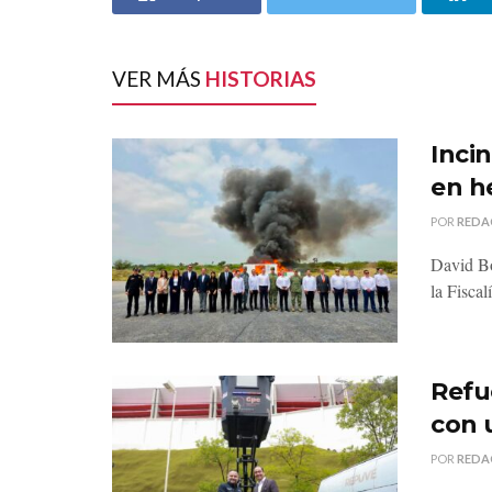
VER MÁS
HISTORIAS
Inci
en h
POR
REDA
David Bo
la Fiscal
Refu
con 
POR
REDA