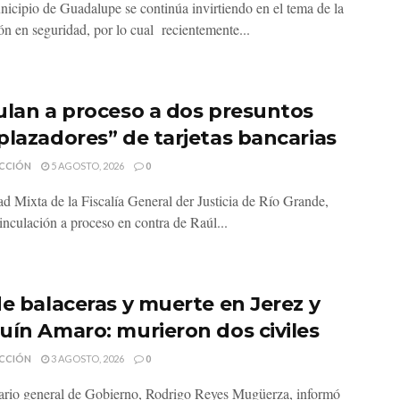
nicipio de Guadalupe se continúa invirtiendo en el tema de la
ón en seguridad, por lo cual recientemente...
ulan a proceso a dos presuntos
plazadores” de tarjetas bancarias
CCIÓN
5 AGOSTO, 2026
0
d Mixta de la Fiscalía General der Justicia de Río Grande,
inculación a proceso en contra de Raúl...
de balaceras y muerte en Jerez y
uín Amaro: murieron dos civiles
CCIÓN
3 AGOSTO, 2026
0
tario general de Gobierno, Rodrigo Reyes Mugüerza, informó