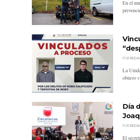
En el mu
prevenci
Vinc
“des
POR
REDA
La Unida
obtuvo v
Día 
Joaq
POR
REDA
El secre