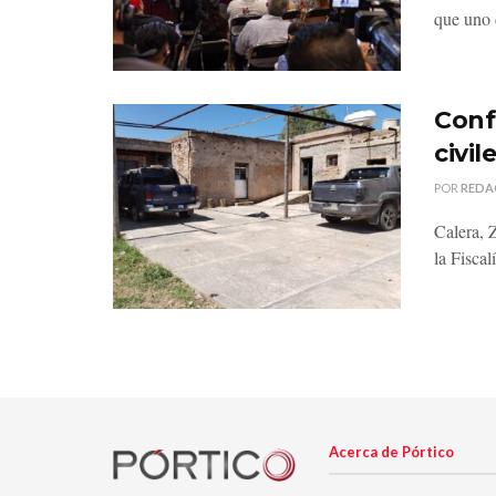
que uno d
Conf
civi
POR
REDA
Calera, 
la Fiscal
Acerca de Pórtico