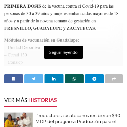
PRIMERA DOSIS
de la vacuna contra el Covid-19 para las
personas de 30 a 39 años y mujeres embarazadas mayores de 18
años y a partir de la novena semana de gestación en
FRESNILLO, GUADALUPE y ZACATECAS
.
Módulos de vacunación en Guadalupe:
– Unidad Deportiva
Seguir leyendo
– Cecati 130
– Conalep
– Primaria Eulalia Guzmán Barrón
HISTORIAS
RELACIONADAS
Productores zacatecanos recibieron $901 MDP
VER MÁS
HISTORIAS
del programa Producción para el Bienestar
Alcalde de Miguel Auza desacata destituir por
Productores zacatecanos recibieron $901
nepotismo a funcionaria
MDP del programa Producción para el