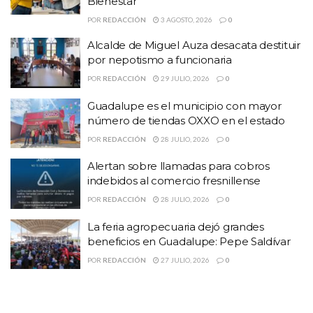
Bienestar
Guadalupe es el municipio con mayor número de
tiendas OXXO en el estado
POR
REDACCIÓN
3 AGOSTO, 2026
0
Alcalde de Miguel Auza desacata destituir
por nepotismo a funcionaria
POR
REDACCIÓN
29 JULIO, 2026
0
Guadalupe es el municipio con mayor
número de tiendas OXXO en el estado
POR
REDACCIÓN
28 JULIO, 2026
0
Alertan sobre llamadas para cobros
indebidos al comercio fresnillense
POR
REDACCIÓN
28 JULIO, 2026
0
La feria agropecuaria dejó grandes
beneficios en Guadalupe: Pepe Saldívar
POR
REDACCIÓN
27 JULIO, 2026
0
Módulos de vacunación en Zacatecas: