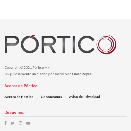
Saandra Durán
la delegación estatal a cargo de
, quienes han
estado en coordinación constante con la representante del
Gobierno de México
en el estado, Verónica Díaz Robles,
especialmente en el tema de la vacunación contra el Covid-19.
Copyright © 2021 Pórtico Mx
OR
gullosamente un diseño y desarrollo de
Omar Reyes
Acerca de Pórtico
Acerca de Pórtico
Contáctanos
Aviso de Privacidad
¡Síguenos!