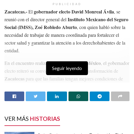
PUBLICIDAD
Zacatecas.-
gobernador electo David Monreal Ávila
El
, se
Instituto Mexicano del Seguro
reunió con el director general del
Social (IMSS), Zoé Robledo Aburto
, con quien habló sobre la
necesidad de trabajar de manera coordinada para fortalecer el
sector salud y garantizar la atención a los derechohabientes de la
entidad.
Temas:
Alejandro Pérez
Lo Mas Destacado
Mineros
Mineros de zacatecas
Tepetitlán
Zacatecas
Ciudad de México
En el encuentro realizado en la
, el gobernador
Seguir leyendo
electo reiteró su convicción de impulsar la transformación de
Zacatecas
para que las familias tengan mejores condiciones de
bienestar. Por ello, dijo, trabajará de la mano con el gobierno
federal a fin de alinear políticas públicas y de que exista una
constante comunicación y colaboración en beneficio de los
diversos sectores de la población.
VER MÁS
HISTORIAS
HISTORIAS
RELACIONADAS