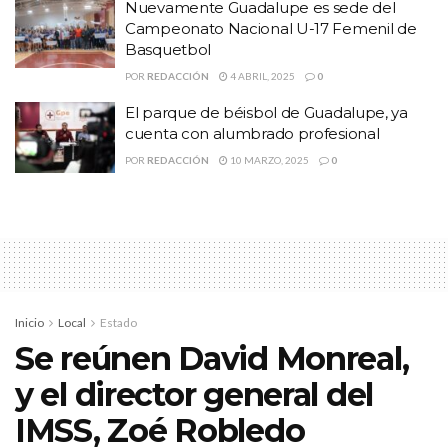
Nuevamente Guadalupe es sede del
Campeonato Nacional U-17 Femenil de
Basquetbol
POR
REDACCIÓN
4 ABRIL, 2025
0
El parque de béisbol de Guadalupe, ya
cuenta con alumbrado profesional
POR
REDACCIÓN
10 MARZO, 2025
0
Tras el silbatazo del árbitro central Adrian Vielmaz terminaba
calientito el primer tiempo jugadores y cuerpo técnico se hicieron
Inicio
Local
Estado
de palabras resultando así expulsado el estratega local Alex
Se reúnen David Monreal,
Moreno.
y el director general del
Para la parte complementaria el equipo local mandó al terreno de
IMSS, Zoé Robledo
juego a Jesús Henestroza mostrando un fútbol más ofensivo,