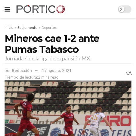
Inicio
Suplemento
Deportes
Mineros cae 1-2 ante
Pumas Tabasco
Jornada 4 de la liga de expansión MX.
por
Redacción
17 agosto, 2021
A
A
Tiempo de lectura:2 mins read