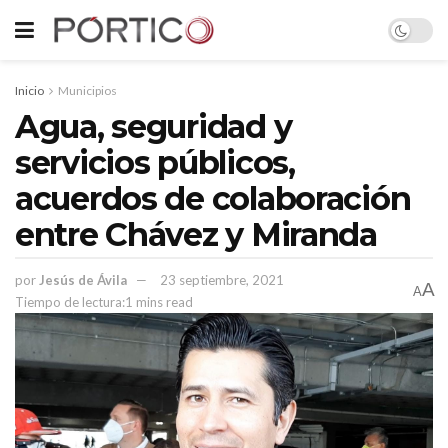
Inicio
Municipios
Agua, seguridad y
servicios públicos,
acuerdos de colaboración
entre Chávez y Miranda
por
Jesús de Ávila
23 septiembre, 2021
A
A
Tiempo de lectura:1 mins read