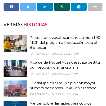
el que calla otorga,
considero necesario hacer
algunas aclaraciones”,
VER MÁS
HISTORIAS
publicó en su cuenta
Productores zacatecanos recibieron $901
MDP del programa Producción para el
personal de Facebook
Bienestar
POR
REDACCIÓN
3 AGOSTO, 2026
0
A través de un mensaje expresó que
“en este momento está la
Alcalde de Miguel Auza desacata destituir
romántica luna de miel, situación que el edil aprovecha para
por nepotismo a funcionaria
acusar”.
POR
REDACCIÓN
29 JULIO, 2026
0
Guadalupe es el municipio con mayor
HISTORIAS
RELACIONADAS
número de tiendas OXXO en el estado
POR
REDACCIÓN
28 JULIO, 2026
0
Productores zacatecanos recibieron $901 MDP
del programa Producción para el Bienestar
Alertan sobre llamadas para cobros