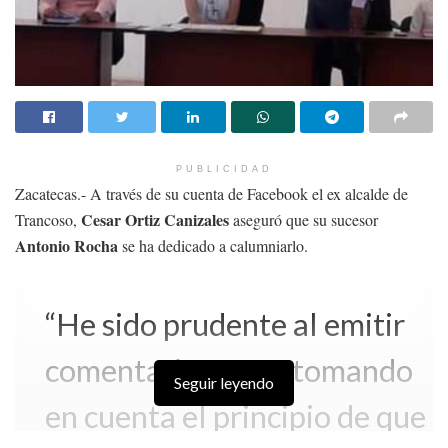
PUBLICIDAD
Zacatecas.- A través de su cuenta de Facebook el ex alcalde de
Cesar Ortiz Canizales
Trancoso,
aseguró que su sucesor
Antonio Rocha
se ha dedicado a calumniarlo.
“He sido prudente al emitir
comentarios, pero tomando
Seguir leyendo
en cuenta el principio de que