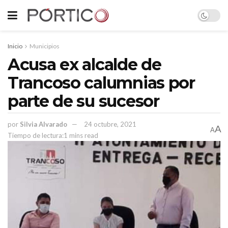
Inicio
Municipios
Acusa ex alcalde de
Trancoso calumnias por
parte de su sucesor
por
Silvia Alvarado
24 octubre, 2021
A
A
Tiempo de lectura:1 mins read