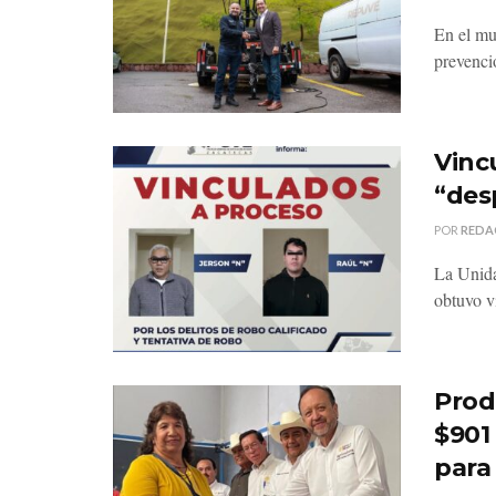
En el mu
prevenci
Vinc
“des
POR
REDA
La Unida
obtuvo v
Prod
$901
para