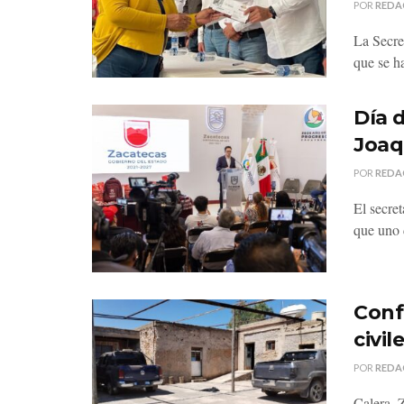
POR
REDA
La Secre
que se h
Día 
Joaq
POR
REDA
El secre
que uno d
Conf
civi
POR
REDA
Calera, 