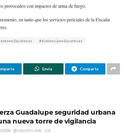
cios provocados con impactos de arma de fuego.
omento, en tanto que los servicios periciales de la Fiscalía
eres.
lentaenZacatecas
#ViolenciaenZacatecas
omparte
Envía
Comparte
erza Guadalupe seguridad urbana
una nueva torre de vigilancia
CCIÓN
5 AGOSTO, 2026
0