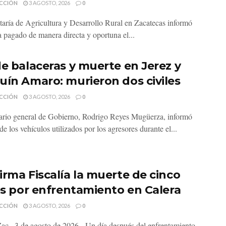
CCIÓN
3 AGOSTO, 2026
0
taría de Agricultura y Desarrollo Rural en Zacatecas informó
a pagado de manera directa y oportuna el...
de balaceras y muerte en Jerez y
uín Amaro: murieron dos civiles
CCIÓN
3 AGOSTO, 2026
0
tario general de Gobierno, Rodrigo Reyes Mugüerza, informó
e los vehículos utilizados por los agresores durante el...
irma Fiscalía la muerte de cinco
les por enfrentamiento en Calera
CCIÓN
3 AGOSTO, 2026
0
Zac., 3 de agosto de 2026.- Un día después del enfrentamiento,