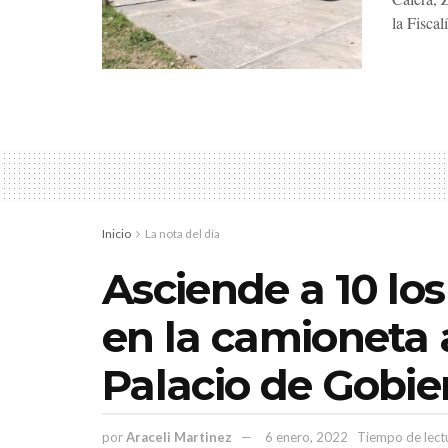
la Fiscal
Inicio
La nota del día
Asciende a 10 lo
en la camioneta
Palacio de Gobie
por
Araceli Martinez
6 enero, 2022
Tiempo de lect