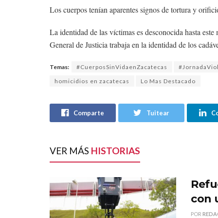
Los cuerpos tenían aparentes signos de tortura y orifi
La identidad de las víctimas es desconocida hasta este m
General de Justicia trabaja en la identidad de los cadáv
Temas:
#CuerposSinVidaenZacatecas
#JornadaVio
homicidios en zacatecas
Lo Mas Destacado
Comparte
Tuitear
C
VER MÁS
HISTORIAS
Refu
con 
POR
REDA