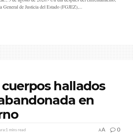
ía General de Justicia del Estado (FGJEZ),...
s cuerpos hallados
 abandonada en
rno
0
A
ura:1 mins read
A