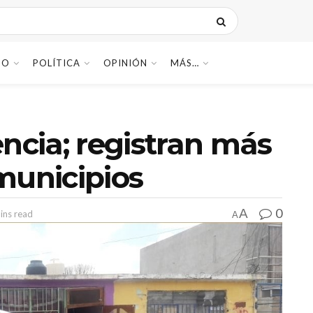
DO
POLÍTICA
OPINIÓN
MÁS…
encia; registran más
municipios
0
A
ins read
A