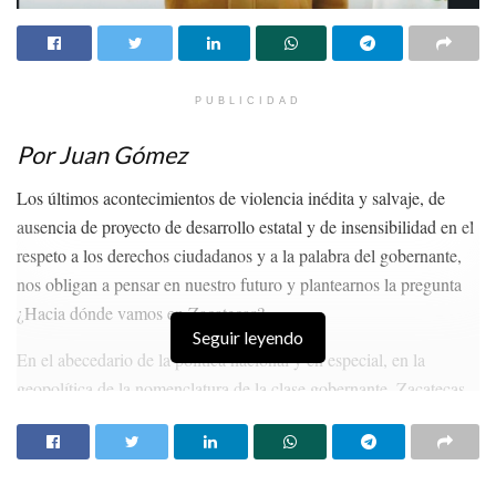
PUBLICIDAD
Por Juan Gómez
Los últimos acontecimientos de violencia inédita y salvaje, de
ausencia de proyecto de desarrollo estatal y de insensibilidad en el
respeto a los derechos ciudadanos y a la palabra del gobernante,
nos obligan a pensar en nuestro futuro y plantearnos la pregunta
¿Hacia dónde vamos en Zacatecas?
Seguir leyendo
En el abecedario de la política nacional y en especial, en la
geopolítica de la nomenclatura de la clase gobernante, Zacatecas
se encuentra en el último lugar y como tal, es el trato que ha
recibido ancestralmente, puesto que su aportación a la economía
del país es muy bajo y el número de habitantes, debido a la alta