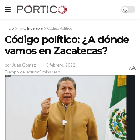
Inicio
Tinta Indeleble
Código Político
Código político: ¿A dónde
vamos en Zacatecas?
por
Juan Gómez
6 febrero, 2022
A
A
Tiempo de lectura:5 mins read