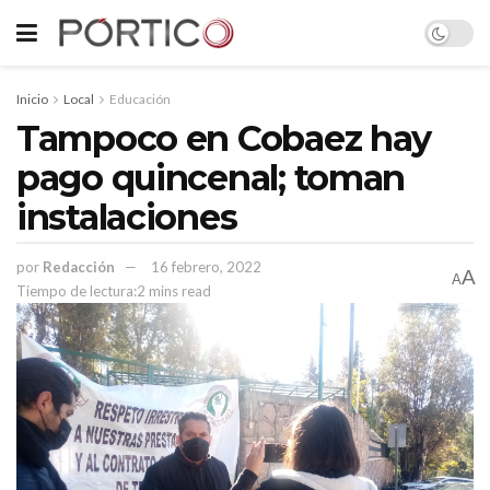
Inicio
Local
Educación
Tampoco en Cobaez hay
pago quincenal; toman
instalaciones
por
Redacción
16 febrero, 2022
A
A
Tiempo de lectura:2 mins read