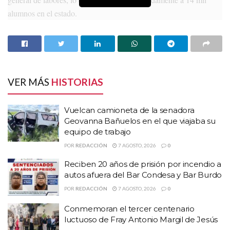
alumnos en el estado.
HISTORIAS
RELACIONADAS
Vuelcan camioneta de la senadora Geovanna
Bañuelos en el que viajaba su equipo de trabajo
VER MÁS
HISTORIAS
Reciben 20 años de prisión por incendio a autos
afuera del Bar Condesa y Bar Burdo
Vuelcan camioneta de la senadora
Conmemoran el tercer centenario luctuoso de
Geovanna Bañuelos en el que viajaba su
Fray Antonio Margil de Jesús
equipo de trabajo
POR
REDACCIÓN
7 AGOSTO, 2026
0
Reciben 20 años de prisión por incendio a
autos afuera del Bar Condesa y Bar Burdo
POR
REDACCIÓN
7 AGOSTO, 2026
0
Conmemoran el tercer centenario
luctuoso de Fray Antonio Margil de Jesús