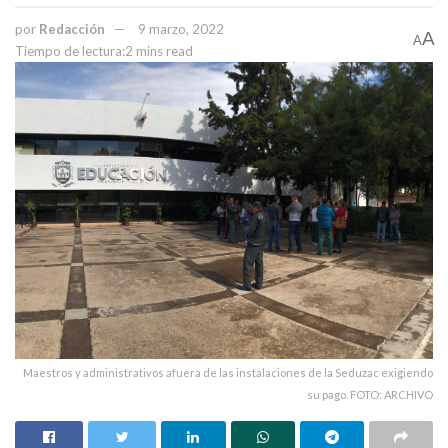
por
Redacción
9 marzo, 2022
A
A
Tiempo de lectura:2 mins read
Maestros y administrativos afuera de las instalaciones de la Seduzac exigiendo
su pago. FOTO: ARCHIVO