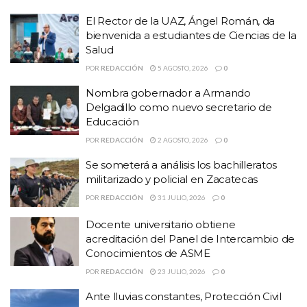
a estudiantes de Ciencias de la Salud
El Rector de la UAZ, Ángel Román, da
Nombra gobernador a Armando Delgadillo como
bienvenida a estudiantes de Ciencias de la
nuevo secretario de Educación
Salud
Se someterá a análisis los bachilleratos
POR
REDACCIÓN
5 AGOSTO, 2026
0
militarizado y policial en Zacatecas
Nombra gobernador a Armando
Delgadillo como nuevo secretario de
En el pliego petitorio demandan se aclare cómo fue que la doctora
Educación
Aida Liliana Solano García
, fungiendo en un puesto de
POR
REDACCIÓN
2 AGOSTO, 2026
0
Jefa del
confianza en la Secretaria de Educación como
Se someterá a análisis los bachilleratos
Departamento de Educación Física Federalizada
, obtuvo 12
militarizado y policial en Zacatecas
horas desde el 21 de mayo del 2019.
POR
REDACCIÓN
31 JULIO, 2026
0
USICAMM
Precisan que los criterios de convocatoria
estipulan
Docente universitario obtiene
que esto no es posible y que se pasó por alto la normatividad
acreditación del Panel de Intercambio de
Conocimientos de ASME
vigente.
POR
REDACCIÓN
23 JULIO, 2026
0
También exigen que los procesos de asignación, promoción y
Ante lluvias constantes, Protección Civil
horas adicionales se lleven en total apego a las leyes de