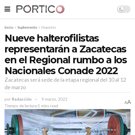
Inicio
Suplemento
Deportes
Nueve halterofilistas
representarán a Zacatecas
en el Regional rumbo a los
Nacionales Conade 2022
Zacatecas será sede de la etapa regional del 10 al 12
de marzo
por
Redacción
9 marzo, 2022
A
A
Tiempo de lectura:1 mins read