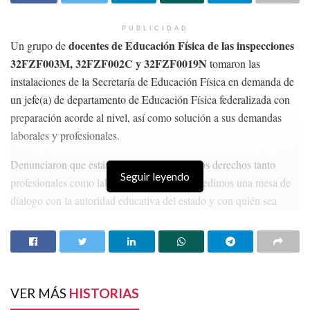
PUBLICIDAD
docentes de Educación Física de las inspecciones
Un grupo de
32FZF003M, 32FZF002C y 32FZF0019N
tomaron las
instalaciones de la Secretaría de Educación Física en demanda de
un jefe(a) de departamento de Educación Física federalizada con
preparación acorde al nivel, así como solución a sus demandas
laborales y profesionales.
Denunciaron que están siendo violentados los derechos tanto
Seguir leyendo
profesionales como laborales, los docentes pedimos una mesa de
dialogo con la autoridad educativa del estado y con quién sea
necesario para dar solución a las situaciones que aquejan desde
gremio de Educación Física
hace tiempo al
.
HISTORIAS
RELACIONADAS
VER MÁS
HISTORIAS
El Rector de la UAZ, Ángel Román, da bienvenida