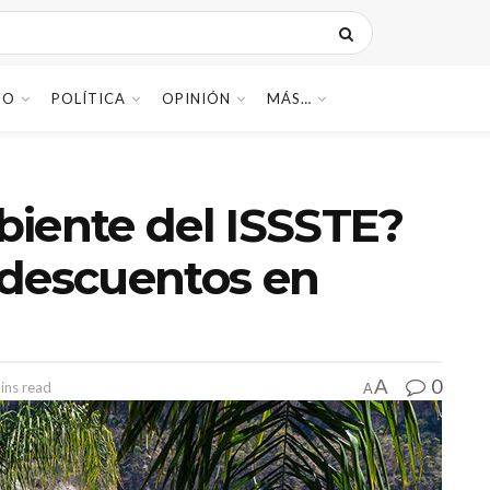
DO
POLÍTICA
OPINIÓN
MÁS…
biente del ISSSTE?
 descuentos en
0
A
ins read
A