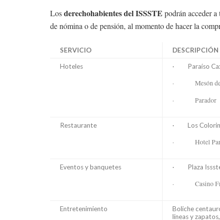
derechohabientes del ISSSTE
Los
podrán acceder a t
de nómina o de pensión, al momento de hacer la compr
SERVICIO
DESCRIPCIÓN
Hoteles
· Paraíso Ca
· Mesón de J
· Parador
Restaurante
· Los Colorin
· Hotel Par
Eventos y banquetes
· Plaza Issst
· Casino Fre
Entretenimiento
Boliche centaur
líneas y zapatos