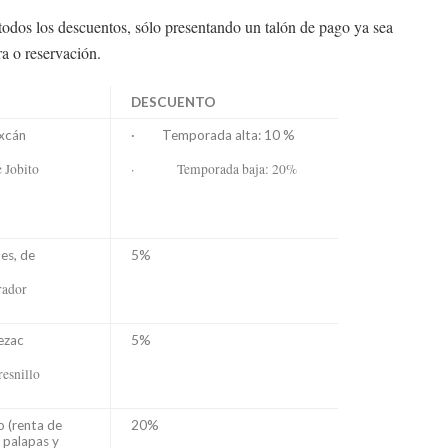
odos los descuentos, sólo presentando un talón de pago ya sea
a o reservación.
DESCUENTO
xcán
· Temporada alta: 10 %
obito
· Temporada baja: 20%
es, de
5%
ador
ezac
5%
snillo
o (renta de
20%
, palapas y