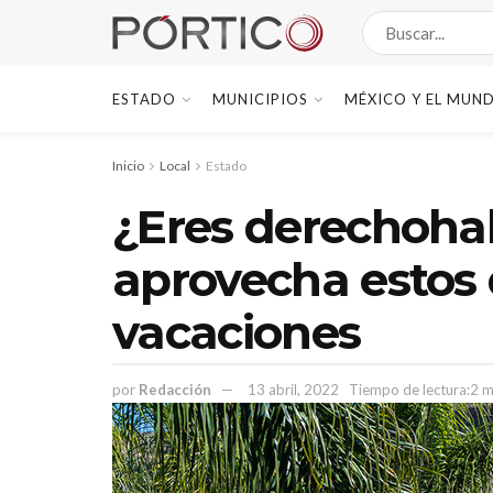
ESTADO
MUNICIPIOS
MÉXICO Y EL MUN
Inicio
Local
Estado
¿Eres derechoha
aprovecha estos
vacaciones
por
Redacción
13 abril, 2022
Tiempo de lectura:2 m