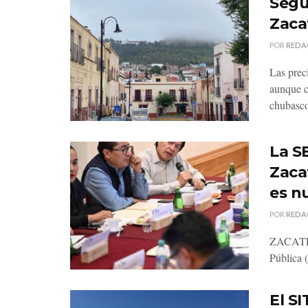
Segu
Zaca
POR
REDA
Las prec
aunque c
chubasco
La SE
Zaca
es n
POR
REDA
ZACATECA
Pública 
El S