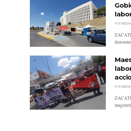
Gobi
labo
POR
REDA
ZACATECA
denomina
Maes
labo
acci
POR
REDA
ZACATECA
magister