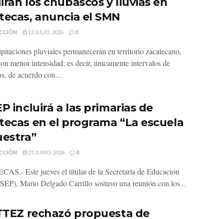
irán los chubascos y lluvias en
tecas, anuncia el SMN
CCIÓN
13 JULIO, 2026
0
ipitaciones pluviales permanecerán en territorio zacatecano,
on menor intensidad; es decir, únicamente intervalos de
s, de acuerdo con...
P incluirá a las primarias de
tecas en el programa “La escuela
uestra”
CCIÓN
25 JUNIO, 2026
0
S.- Este jueves el titular de la Secretaría de Educación
(SEP), Mario Delgado Carrillo sostuvo una reunión con los...
ITTEZ rechazó propuesta de