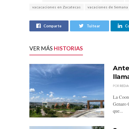
vacacaciones en Zacatecas
vacaciones de Semana 
Comparte
Tuitear
C
VER MÁS
HISTORIAS
Ante 
llama
POR
REDA
La Coord
Genaro C
que...