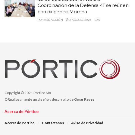
legislativo el nombre del poeta zacatecano Roberto Cabral del
Coordinación de la Defensa 4T se reúnen
con dirigencia Morena
Hoyo, como un reconocimiento a su trabajo literario.
POR
REDACCIÓN
2 AGOSTO, 2026
0
Temas:
#NahleMisóginoyMachista
#SeDeclaraLegilaturaIncompetenteEnProcesarQuejaContraNahle
Lo Mas Destacado
Copyright © 2021 Pórtico Mx
OR
gullosamente un diseño y desarrollo de
Omar Reyes
Acerca de Pórtico
Acerca de Pórtico
Contáctanos
Aviso de Privacidad