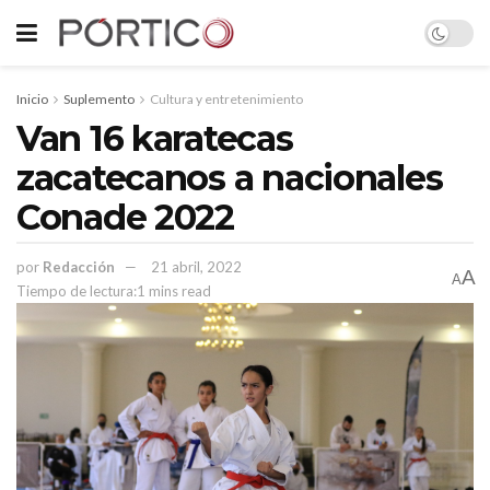
Inicio
Suplemento
Cultura y entretenimiento
Van 16 karatecas
zacatecanos a nacionales
Conade 2022
por
Redacción
21 abril, 2022
A
A
Tiempo de lectura:1 mins read