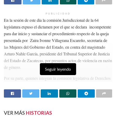
PUBLICIDAD
En la sesión de este día la comisión Jurisdiccional de la 64
legislatura expuso el dictamen por el que se declara incompetente
para dar inicio y sustanciar el procedimiento respecto de la queja
presentada por Zaira Ivonne Villagrana Escareño, secretaria de
las Mujeres del Gobierno del Estado, en contra del magistrado
Arturo Nahle García, presidente del Tribunal Superior de Justicia
del Estado de Zacatecas, por presuntos actos de violencia en razón
de género.
Seguir leyendo
Por su parte, quienes integran la comisión legislativa de Derechos
Humanos presentaron el dictamen mediante el cual esta legislatura
hace una invitación al subsecretario de Derechos Humanos,
Población y Migración, Alejandro Encinas Rodríguez, de la
Secretaría de Gobernación, para llevar a cabo un diálogo en
Zacatecas.
VER MÁS
HISTORIAS