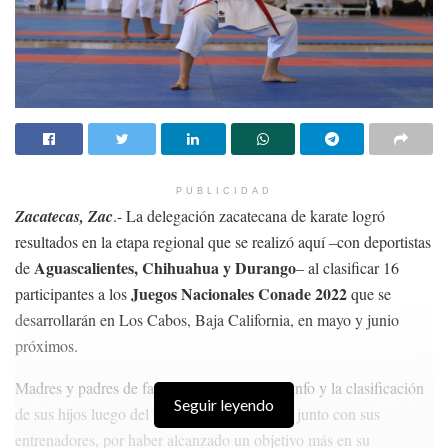
PUBLICIDAD
Zacatecas, Zac
.- La delegación zacatecana de karate logró
resultados en la etapa regional que se realizó aquí –con deportistas
Aguascalientes, Chihuahua y Durango
de
– al clasificar 16
Juegos Nacionales Conade 2022
participantes a los
que se
desarrollarán en Los Cabos, Baja California, en mayo y junio
próximos.
Madres y padres de familia celebraron el triunfo y la clasificación
Seguir leyendo
de sus hijos luego del trabajo que realizaron, junto con sus
entrenadores, por haber alcanzado un objetivo más en su