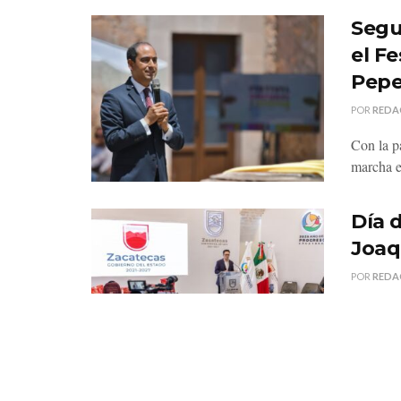
Segu
el Fe
Pepe
POR
REDA
Con la pa
marcha e
Día 
Joaq
POR
REDA
El secre
que uno d