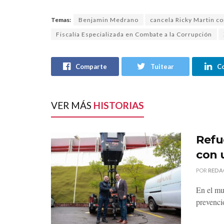
Temas:
Benjamin Medrano
cancela Ricky Martin c
Fiscalía Especializada en Combate a la Corrupción
Comparte
Tuitear
C
VER MÁS
HISTORIAS
Refu
con 
POR
REDA
En el mu
prevenci