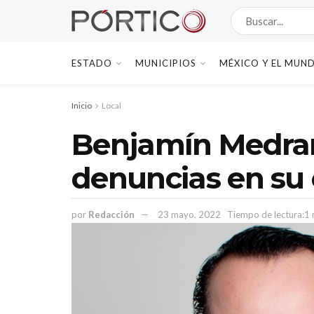
ESTADO
MUNICIPIOS
MÉXICO Y EL MUN
Inicio
Local
Benjamín Medran
denuncias en su 
por
Redacción
23 mayo, 2022
Tiempo de lectura:1 