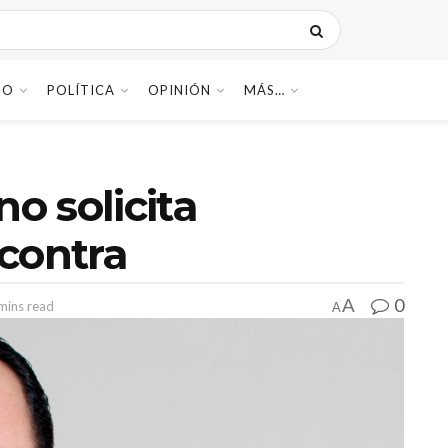
DO
POLÍTICA
OPINIÓN
MÁS…
o solicita
contra
0
A
mins read
A