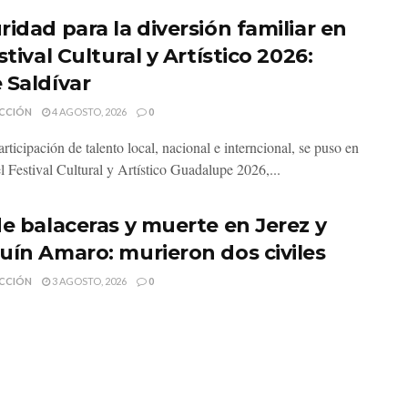
ridad para la diversión familiar en
stival Cultural y Artístico 2026:
 Saldívar
CCIÓN
4 AGOSTO, 2026
0
rticipación de talento local, nacional e interncional, se puso en
l Festival Cultural y Artístico Guadalupe 2026,...
de balaceras y muerte en Jerez y
uín Amaro: murieron dos civiles
CCIÓN
3 AGOSTO, 2026
0
tario general de Gobierno, Rodrigo Reyes Mugüerza, informó
e los vehículos utilizados por los agresores durante el...