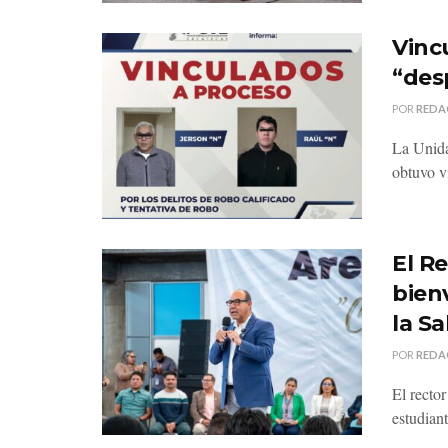
Vinc
“des
POR
REDA
La Unida
obtuvo v
El R
bien
la S
POR
REDA
El recto
estudiant