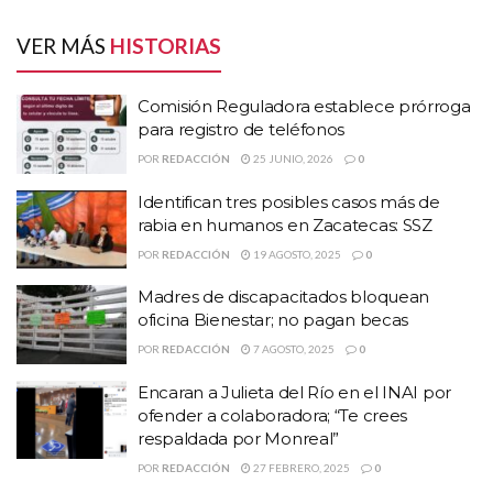
Identifican tres posibles casos más de rabia en
humanos en Zacatecas: SSZ
VER MÁS
HISTORIAS
Madres de discapacitados bloquean oficina
Bienestar; no pagan becas
Comisión Reguladora establece prórroga
para registro de teléfonos
Universidad de Guanajuato
La
suspendió las clases
POR
REDACCIÓN
25 JUNIO, 2026
0
presenciales, a través de un comunicado difundido la madrugada
Identifican tres posibles casos más de
de este miércoles en redes sociales, la institución educativa
rabia en humanos en Zacatecas: SSZ
confirmó la decisión que tiene como objetivo priorizar la
POR
REDACCIÓN
19 AGOSTO, 2025
0
seguridad de su comunidad.
Madres de discapacitados bloquean
“Derivado del monitoreo
oficina Bienestar; no pagan becas
POR
REDACCIÓN
7 AGOSTO, 2025
0
permanente que realiza la Unidad
Encaran a Julieta del Río en el INAI por
de Prevención y Seguridad
ofender a colaboradora; “Te crees
respaldada por Monreal”
Universitaria de Nuestra Casa de
POR
REDACCIÓN
27 FEBRERO, 2025
0
Estudios, y acorde a la postura