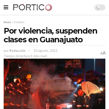
Inicio
Estados
Por violencia, suspenden
clases en Guanajuato
por
Redacción
10 agosto, 2022
A
A
Tiempo de lectura:1 mins read