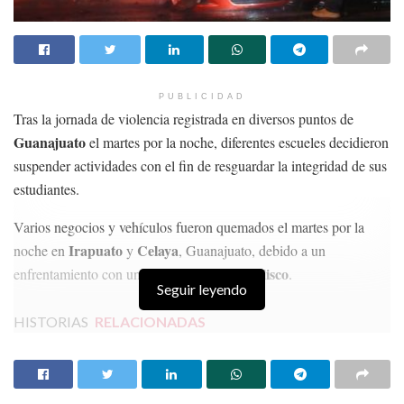
PUBLICIDAD
Tras la jornada de violencia registrada en diversos puntos de
Guanajuato
el martes por la noche, diferentes escueles decidieron
suspender actividades con el fin de resguardar la integridad de sus
estudiantes.
Varios negocios y vehículos fueron quemados el martes por la
Irapuato
Celaya
noche en
y
, Guanajuato, debido a un
Jalisco
enfrentamiento con un grupo criminal en
.
Seguir leyendo
HISTORIAS
RELACIONADAS
Comisión Reguladora establece prórroga para
registro de teléfonos