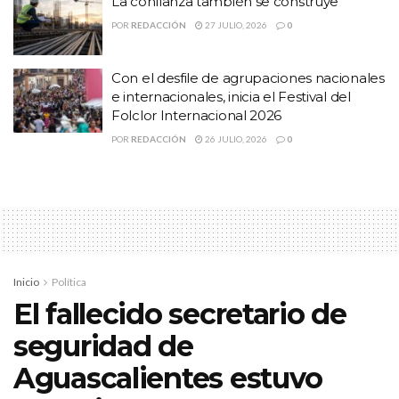
La confianza también se construye
También mando un mensaje a los jóvenes que buscan alcanzar sus
POR
REDACCIÓN
27 JULIO, 2026
0
metas.
Con el desfile de agrupaciones nacionales
“A los jóvenes que
e internacionales, inicia el Festival del
Folclor Internacional 2026
pueden por azar
POR
REDACCIÓN
26 JULIO, 2026
0
estar viendo eso,
ese camino está
Inicio
Política
abierto, es legítimo,
El fallecido secretario de
seguridad de
y ese camino que
Aguascalientes estuvo