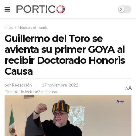
Inicio
México y el mundo
Guillermo del Toro se
avienta su primer GOYA al
recibir Doctorado Honoris
Causa
por
Redacción
17 noviembre, 2022
A
A
Tiempo de lectura:2 mins read