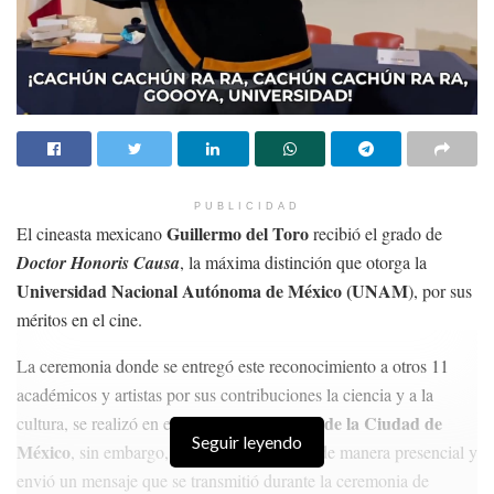
PUBLICIDAD
Guillermo del Toro
El cineasta mexicano
recibió el grado de
Doctor Honoris Causa
, la máxima distinción que otorga la
Universidad Nacional Autónoma de México (UNAM
), por sus
méritos en el cine.
La ceremonia donde se entregó este reconocimiento a otros 11
académicos y artistas por sus contribuciones la ciencia y a la
Palacio de Minería de la Ciudad de
cultura, se realizó en el
Seguir leyendo
México
, sin embargo, el cineasta no asistió de manera presencial y
envió un mensaje que se transmitió durante la ceremonia de