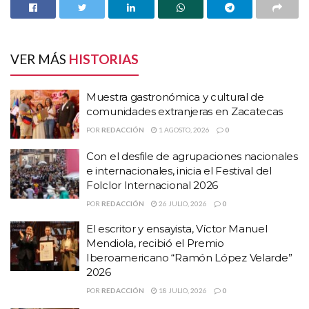
comunidades extranjeras en Zacatecas
Con el desfile de agrupaciones nacionales e
internacionales, inicia el Festival del Folclor
VER MÁS
HISTORIAS
Internacional 2026
El escritor y ensayista, Víctor Manuel Mendiola,
Muestra gastronómica y cultural de
recibió el Premio Iberoamericano “Ramón López
comunidades extranjeras en Zacatecas
Velarde” 2026
POR
REDACCIÓN
1 AGOSTO, 2026
0
“Todo mundo viendo el partido,
Con el desfile de agrupaciones nacionales
e internacionales, inicia el Festival del
pero lanzo esto. Sin entrar en
Folclor Internacional 2026
POR
REDACCIÓN
26 JULIO, 2026
0
política. Para buscar soluciones y
El escritor y ensayista, Víctor Manuel
mantener los Arieles para
Mendiola, recibió el Premio
Iberoamericano “Ramón López Velarde”
aquellos que hacen un cine que
2026
propone y que da presencia a
POR
REDACCIÓN
18 JULIO, 2026
0