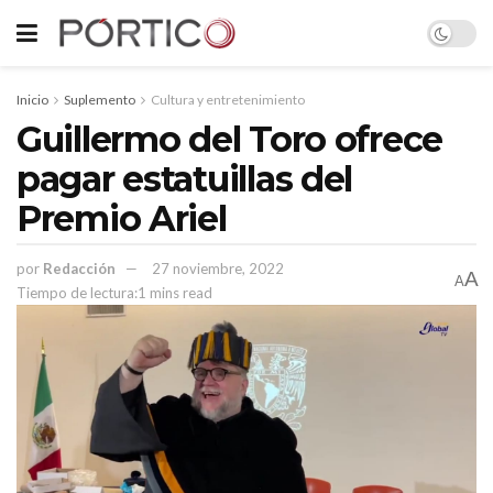
Inicio
Suplemento
Cultura y entretenimiento
Guillermo del Toro ofrece
pagar estatuillas del
Premio Ariel
por
Redacción
27 noviembre, 2022
A
A
Tiempo de lectura:1 mins read