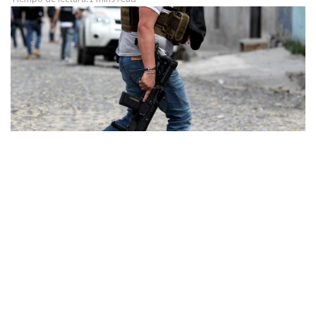
https://twitter.com/RealGDT/status/159659078070527590
4
Temas:
Guillermo del Toro
Lo Mas Destacado
premios ariel
suspenden premios ariel
PUBLICIDAD
Durante la noche de este sábado 27 de noviembre, se reportó un
fuerte enfrentamiento entre grupos antagónicos del crimen
organizado, esto en el municipio de Apulco, Zacatecas.
De acuerdo con los reportes preliminares, refieren que hay autos