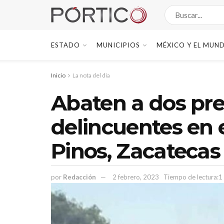
ESTADO
MUNICIPIOS
MÉXICO Y EL MUN
Inicio
La nota del día
Abaten a dos pr
delincuentes en
Pinos, Zacatecas
por
Redacción
2 febrero, 2023
Tiempo de lectura:1