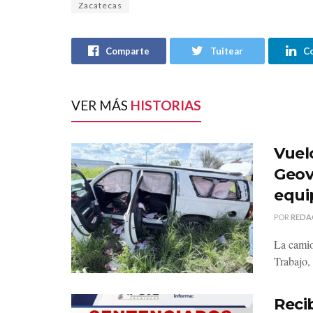
Zacatecas
Comparte
Tuitear
C
VER MÁS
HISTORIAS
Vuel
Geov
equi
POR
REDA
La camio
Trabajo,
Reci