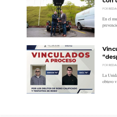
con 
POR
REDA
En el mu
prevenci
Vinc
“des
POR
REDA
La Unida
obtuvo v