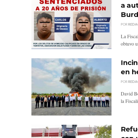
a au
Bur
POR
REDA
La Fisca
obtuvo u
Inci
en h
POR
REDA
David Bo
la Fiscal
Refu