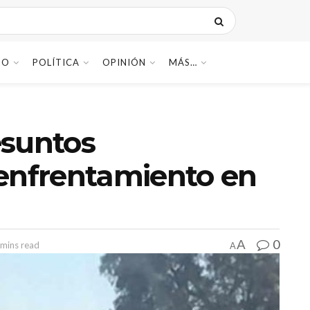
DO
POLÍTICA
OPINIÓN
MÁS…
esuntos
 enfrentamiento en
0
A
 mins read
A