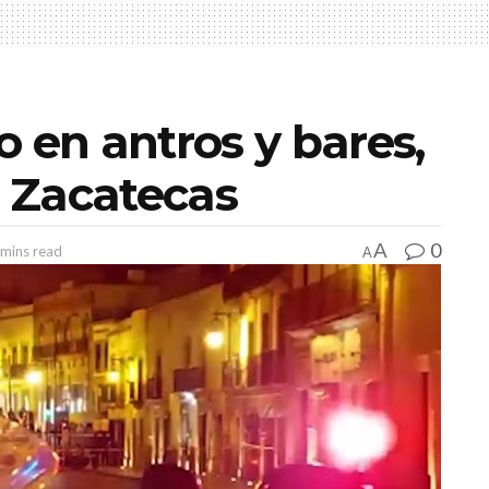
o en antros y bares,
e Zacatecas
0
A
 mins read
A