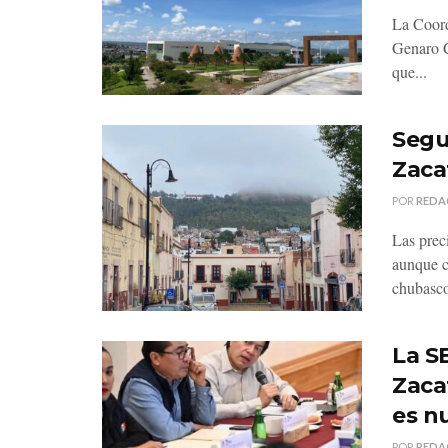
La Coord
Genaro C
que...
Segu
Zaca
POR
REDA
Las prec
aunque c
chubasco
La SE
Zaca
es n
POR
REDA