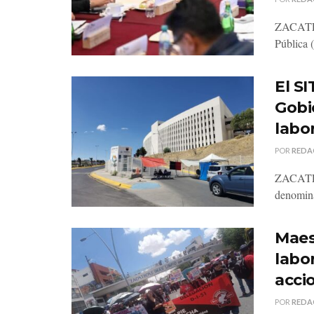
ZACATECA
Pública 
El S
Gobi
labo
POR
REDA
ZACATECA
denomina
Maes
labo
acci
POR
REDA