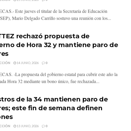
S.- Este jueves el titular de la Secretaría de Educación
(SEP), Mario Delgado Carrillo sostuvo una reunión con los...
ITTEZ rechazó propuesta de
erno de Hora 32 y mantiene paro de
res
CCIÓN
14 JUNIO, 2026
0
S. -La propuesta del gobierno estatal para cubrir este año la
da Hora 32 mediante un bono único, fue rechazada...
tros de la 34 mantienen paro de
res; este fin de semana definen
ones
CCIÓN
13 JUNIO, 2026
0