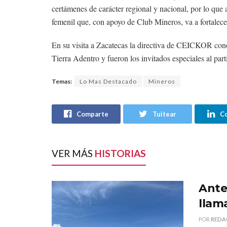
certámenes de carácter regional y nacional, por lo qu
femenil que, con apoyo de Club Mineros, va a fortalecer 
En su visita a Zacatecas la directiva de CEICKOR cono
Tierra Adentro y fueron los invitados especiales al pa
Temas:
Lo Mas Destacado
Mineros
Comparte
Tuitear
C
VER MÁS
HISTORIAS
Ante 
llama
POR
REDA