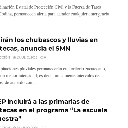
inación Estatal de Protección Civil y la Fuerza de Tarea
odina, permanecen alerta para atender cualquier emergencia
irán los chubascos y lluvias en
tecas, anuncia el SMN
CCIÓN
13 JULIO, 2026
0
ipitaciones pluviales permanecerán en territorio zacatecano,
on menor intensidad; es decir, únicamente intervalos de
s, de acuerdo con...
P incluirá a las primarias de
tecas en el programa “La escuela
uestra”
CCIÓN
25 JUNIO, 2026
0