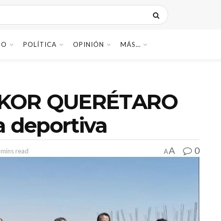
DO
POLÍTICA
OPINIÓN
MÁS…
CKOR QUERÉTARO
a deportiva
0
A
 mins read
A