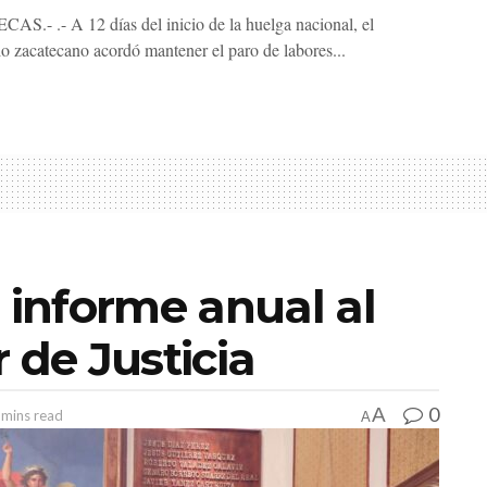
S.- .- A 12 días del inicio de la huelga nacional, el
io zacatecano acordó mantener el paro de labores...
 informe anual al
 de Justicia
0
A
 mins read
A