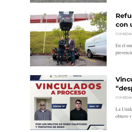
Refu
con 
POR
REDA
En el mu
prevenci
Vinc
“des
POR
REDA
La Unida
obtuvo v