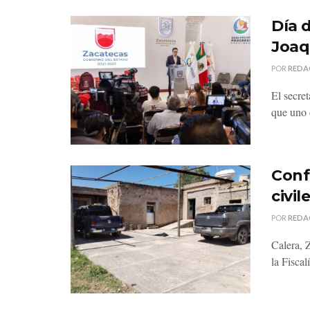
Día 
Joaq
POR
REDA
El secre
que uno d
Conf
civi
POR
REDA
Calera, 
la Fiscal