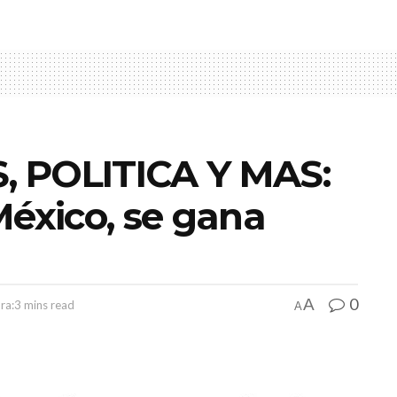
, POLITICA Y MAS:
México, se gana
0
A
ra:3 mins read
A