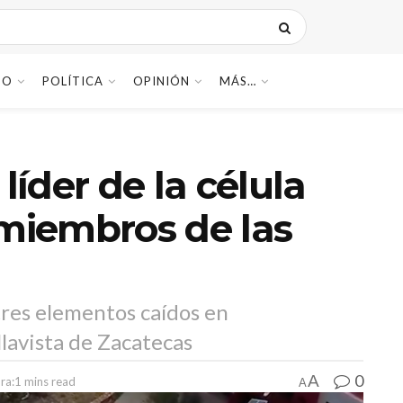
DO
POLÍTICA
OPINIÓN
MÁS…
líder de la célula
 miembros de las
tres elementos caídos en
lavista de Zacatecas
0
A
ra:1 mins read
A