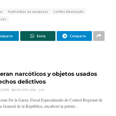
to
homicidios en zacatecas
Lo Mas Destacado
ecas
omparte
Envía
Comparte
neran narcóticos y objetos usados
echos delictivos
CCIÓN
6 AGOSTO, 2026
0
one De la Garza, Fiscal Especializado de Control Regional de
ía General de la República, encabezó la primer...