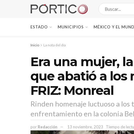
ESTADO
MUNICIPIOS
MÉXICO Y EL MUN
Inicio
La nota del día
Era una mujer, la 
que abatió a los
FRIZ: Monreal
Rinden homenaje luctuoso a los 
enfrentamiento en la colonia Bel
por
Redacción
13 noviembre, 2023
Tiempo de lectu