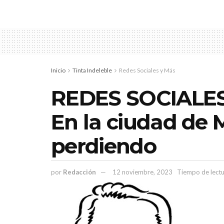
Inicio
Tinta Indeleble
Redes Sociales y Más
REDES SOCIALES
En la ciudad de 
perdiendo
por
Redacción
12 noviembre, 2023
Tiempo de lectu