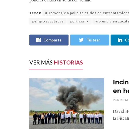
Temas:
#Homenaje a policías caídos en enfrentamien
peligro zacatecas
porticomx
violencia en zacat
Comparte
Tuitear
C
VER MÁS
HISTORIAS
Inci
en h
POR
REDA
David Bo
la Fiscal