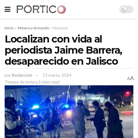
Inicio
México y el mundo
Nacional
Localizan con vida al
periodista Jaime Barrera,
desaparecido en Jalisco
por
Redacción
13 marzo, 2024
A
A
Tiempo de lectura:1 mins read