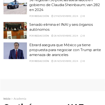
un twet.
gobierno de Claudia Sheinbaum; van 282
en 2024
POR
REDACCIÓN
29 NOVIEMBRE, 2024
0
Casi 40 horas después de que fue privado de su libertad por
Senado elimina el INAI y seis órganos
sujetos armados, el periodista Jaime Barrera fue liberado por sus
autónomos
captores en el municipio de Magdalena.
POR
REDACCIÓN
28 NOVIEMBRE, 2024
0
Ebrard asegura que México ya tiene
propuesta para negociar con Trump ante
amenaza de aranceles
POR
REDACCIÓN
28 NOVIEMBRE, 2024
0
Inicio
Academia