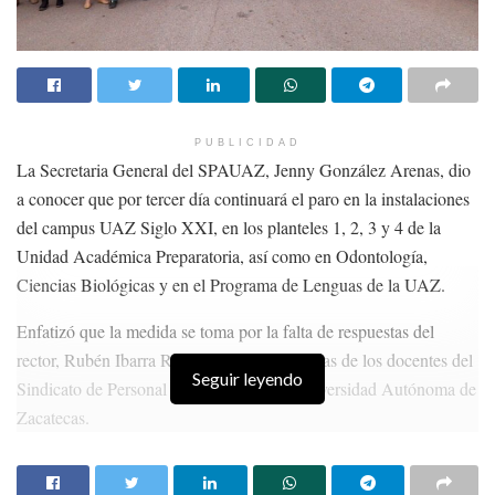
resulten responsables”.
Recordemos que Barrera fue privado de la libertad el lunes 11 de
marzo por la tarde al salir de la estación de radio en la cual labora,
ubicada en la colonia Jardines de San Ignacio en Zapopan.
PUBLICIDAD
En diversos operativos, la Fiscalía estatal localizó vehículos
La Secretaria General del SPAUAZ, Jenny González Arenas, dio
involucrados en los hechos, uno de ellos era la camioneta en la
a conocer que por tercer día continuará el paro en la instalaciones
que viajaba el comunicador.
del campus UAZ Siglo XXI, en los planteles 1, 2, 3 y 4 de la
Unidad Académica Preparatoria, así como en Odontología,
Temas:
agresión a periodistas
Jalisco
Lo Mas Destacado
Ciencias Biológicas y en el Programa de Lenguas de la UAZ.
periodista desaparecido
Enfatizó que la medida se toma por la falta de respuestas del
rector, Rubén Ibarra Reyes, ante las demandas de los docentes del
Seguir leyendo
Sindicato de Personal Académico de la Universidad Autónoma de
Zacatecas.
HISTORIAS
RELACIONADAS