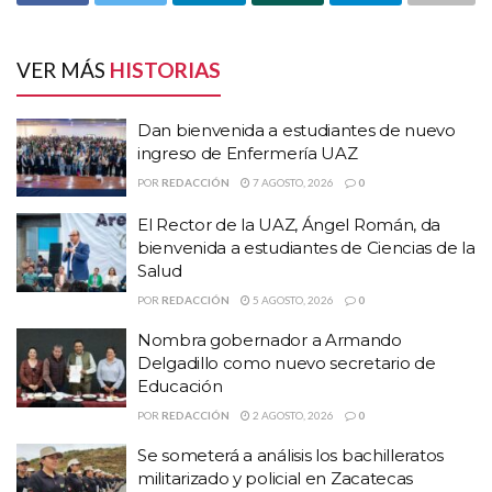
Dan bienvenida a estudiantes de nuevo ingreso
de Enfermería UAZ
VER MÁS
HISTORIAS
El Rector de la UAZ, Ángel Román, da bienvenida
a estudiantes de Ciencias de la Salud
Dan bienvenida a estudiantes de nuevo
Nombra gobernador a Armando Delgadillo como
ingreso de Enfermería UAZ
nuevo secretario de Educación
POR
REDACCIÓN
7 AGOSTO, 2026
0
El Rector de la UAZ, Ángel Román, da
Exhortó a la comunidad docente y a los padres de familia, así
bienvenida a estudiantes de Ciencias de la
como a los estudiantes, a mantenerse informados a través de los
Salud
medios oficiales del SPAUAZ, al tiempo que exigió una respuesta
POR
REDACCIÓN
5 AGOSTO, 2026
0
pronta por parte de las autoridades universitarias, para poder
Nombra gobernador a Armando
regresar a las aulas.
Delgadillo como nuevo secretario de
Educación
Temas:
#Jenny González Arenas
POR
REDACCIÓN
2 AGOSTO, 2026
0
#Paro del Spauaz en SigloXXI
#SPAUAZComité2023-2026
Se someterá a análisis los bachilleratos
Lo Mas Destacado
militarizado y policial en Zacatecas