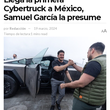
Cybertruck a México,
Samuel García la presume
por
Redacción
19 marzo, 2024
A
A
Tiempo de lectura:1 mins read