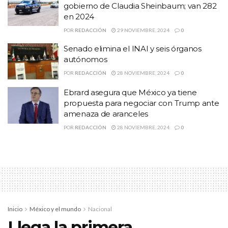
gobierno de Claudia Sheinbaum; van 282
eres una gran persona y eres
en 2024
POR
REDACCIÓN
29 NOVIEMBRE, 2024
0
altamente compasivo con quienes
Senado elimina el INAI y seis órganos
menos tienen. Tu amigo”, expresó
autónomos
POR
REDACCIÓN
28 NOVIEMBRE, 2024
0
Fox en el post.
Ebrard asegura que México ya tiene
propuesta para negociar con Trump ante
En otra publicación, el exmandatario compartió la imagen de
amenaza de aranceles
su esposa Marta Sahagún sentada en el mismo sillón.
POR
REDACCIÓN
28 NOVIEMBRE, 2024
0
“Delicioso atardecer en San
Cristóbal”, escribió.
Temas:
Lo Mas Destacado
Ricardo Salinas Pliego
Vicente Fox
Inicio
México y el mundo
Nacional
Llega la primera