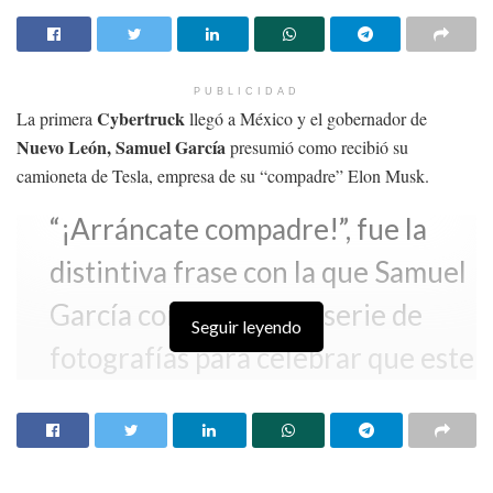
PUBLICIDAD
Cybertruck
La primera
llegó a México y el gobernador de
Nuevo León, Samuel García
presumió como recibió su
camioneta de Tesla, empresa de su “compadre” Elon Musk.
“¡Arráncate compadre!”, fue la
distintiva frase con la que Samuel
García compartió una serie de
Seguir leyendo
fotografías para celebrar que este
auto eléctrico arribó al municipio
de Monterrey.