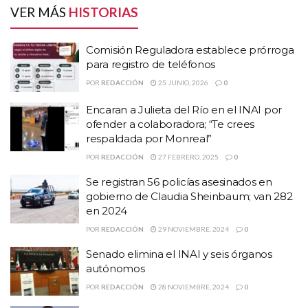
Llegó la primera Cybertruck a
VER MÁS
HISTORIAS
México, y la tenemos en
Comisión Reguladora establece prórroga
Monterrey. ¡El futuro es brillante!
para registro de teléfonos
POR
REDACCIÓN
25 JUNIO, 2026
0
ARRAAAAANCATE COMPADRE.
Encaran a Julieta del Río en el INAI por
pic.twitter.com/mJOjcEDS7A
ofender a colaboradora; “Te crees
respaldada por Monreal”
POR
REDACCIÓN
27 FEBRERO, 2025
0
— Samuel García
Se registran 56 policías asesinados en
(@samuel_garcias)
March 18,
gobierno de Claudia Sheinbaum; van 282
en 2024
2024
POR
REDACCIÓN
29 NOVIEMBRE, 2024
0
Senado elimina el INAI y seis órganos
HISTORIAS
RELACIONADAS
autónomos
POR
REDACCIÓN
28 NOVIEMBRE, 2024
0
Comisión Reguladora establece prórroga para