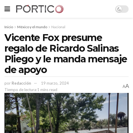
Inicio
México y el mundo
Nacional
Vicente Fox presume
regalo de Ricardo Salinas
Pliego y le manda mensaje
de apoyo
por
Redacción
19 marzo, 2024
A
A
Tiempo de lectura:1 mins read