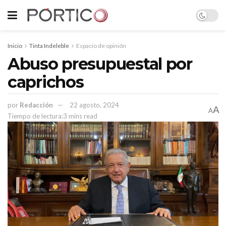
Inicio
Tinta Indeleble
Espacio de opinión
Abuso presupuestal por
caprichos
por
Redacción
22 agosto, 2024
A
A
Tiempo de lectura:3 mins read