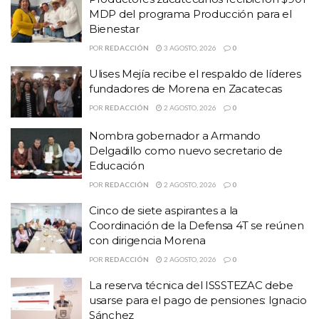
¡Así de mal concluye este sexenio!
MDP del programa Producción para el
Bienestar
Noemí Luna
POR
REDACCIÓN
3 AGOSTO, 2026
0
Diputada Federal
Ulises Mejía recibe el respaldo de líderes
fundadores de Morena en Zacatecas
Temas:
#Abuso presupuestal por caprichos
#Dip Noemi Luna
POR
REDACCIÓN
2 AGOSTO, 2026
0
Lo Mas Destacado
pan
Nombra gobernador a Armando
Delgadillo como nuevo secretario de
Educación
POR
REDACCIÓN
2 AGOSTO, 2026
0
Cinco de siete aspirantes a la
En el acto, la presidenta de la mesa directiva, afirmó que
Coordinación de la Defensa 4T se reúnen
Alejandro Armenta ganó la gubernatura de Puebla con base de
con dirigencia Morena
mucho trabajo, pues empezó desde abajo y se reconstruyó para
POR
REDACCIÓN
2 AGOSTO, 2026
0
lograr el triunfo.
La reserva técnica del ISSSTEZAC debe
usarse para el pago de pensiones: Ignacio
Ana Lilia Rivera destacó que, como habitante de Tlaxcala, siente
Sánchez