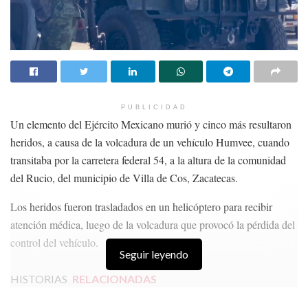
confianza de antes, “incluyendo las de educación superior”, sobre
todo porque se ha puesto en duda que estudiar sea un vehículo de
movilidad social, estabilidad económica o personal.
Por ello, destacó, nos toca devolverles a las y los jóvenes de
nuestro país esa confianza y tenemos que hacerlo desde ya,
PUBLICIDAD
porque el planeta se calienta, la desigualdad crece y se caldea en
Un elemento del Ejército Mexicano murió y cinco más resultaron
algún lugar del mundo una nueva enfermedad para convertirse en
heridos, a causa de la volcadura de un vehículo Humvee, cuando
una pandemia.
transitaba por la carretera federal 54, a la altura de la comunidad
del Rucio, del municipio de Villa de Cos, Zacatecas.
“Recuperar la confianza, la misión y vocación de las instituciones
de educación superior no será fácil”, pero hoy aquí en el Senado
Los heridos fueron trasladados en un helicóptero para recibir
de la República, dijo, debemos reunir el coraje necesario para
atención médica, luego de la volcadura que provocó la pérdida del
hacer que nuestras respectivas instituciones sean lo que nuestro
control del vehículo.
país merece y necesita.
Seguir leyendo
HISTORIAS
RELACIONADAS
Temas:
#Homenaje a la UNAM en el Senado
Ana Lilia Rivera
Lo Mas Destacado