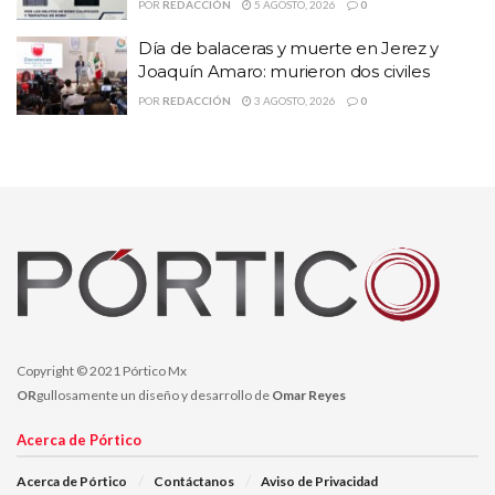
POR
REDACCIÓN
5 AGOSTO, 2026
0
Lo Mas Destacado
Día de balaceras y muerte en Jerez y
Joaquín Amaro: murieron dos civiles
POR
REDACCIÓN
3 AGOSTO, 2026
0
Copyright © 2021 Pórtico Mx
OR
gullosamente un diseño y desarrollo de
Omar Reyes
Acerca de Pórtico
Acerca de Pórtico
Contáctanos
Aviso de Privacidad