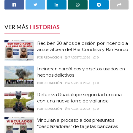
Reciben 20 años de prisión por incendio a autos
afuera del Bar Condesa y Bar Burdo
Incineran narcóticos y objetos usados en hechos
delictivos
VER MÁS
HISTORIAS
Refuerza Guadalupe seguridad urbana con una
nueva torre de vigilancia
Reciben 20 años de prisión por incendio a
autos afuera del Bar Condesa y Bar Burdo
El accidente generó una fuerte movilización de elementos de
POR
REDACCIÓN
7 AGOSTO, 2026
0
seguridad en la zona del accidente, en donde también se
Incineran narcóticos y objetos usados en
desplegaron paramédicos del sistema de emergencia, para auxiliar
hechos delictivos
a los heridos.
POR
REDACCIÓN
6 AGOSTO, 2026
0
Foto de archivo
Refuerza Guadalupe seguridad urbana
con una nueva torre de vigilancia
POR
REDACCIÓN
5 AGOSTO, 2026
0
Temas:
#Muere militar en Villa de Cos por Volcadura
Vinculan a proceso a dos presuntos
#Un militar muerto y 5 hreridos por volcadura en Villa de Cos
“desplazadores” de tarjetas bancarias
Zacatecas