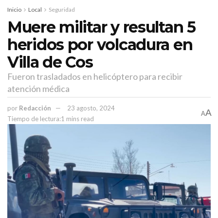
enfrenta nuestra nación.
Inicio
Local
Seguridad
Muere militar y resultan 5
“Este día es para reconocer la valentía de la UNAM al cuestionar
el mundo tal como es, e imaginarlo y crear uno mejor”, expresó.
heridos por volcadura en
Villa de Cos
Fueron trasladados en helicóptero para recibir
atención médica
por
Redacción
23 agosto, 2024
A
A
Tiempo de lectura:1 mins read
Ana Lilia Rivera señaló que nuestro país se encuentra en un
momento en el que las instituciones de todo tipo no cuentan con la