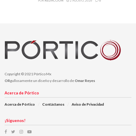
POR
REDACCIÓN
2 AGOSTO, 2026
0
Añadió que el saneamiento del agua es indispensable para
proteger el medio ambiente y la salud pública, Susana Rodríguez.
Susana Rodriguez Márquez, Secretaria de Agua y Medio
Ambiente, en su comparecencia ante la LXV legislatura del
estado, destacó la importancia en el Plan Estatal de Desarrollo
2021-2027 en donde se prioriza la materia hídrica y ambiental.
Copyright © 2021 Pórtico Mx
OR
gullosamente un diseño y desarrollo de
Omar Reyes
Acerca de Pórtico
Acerca de Pórtico
Contáctanos
Aviso de Privacidad
¡Síguenos!