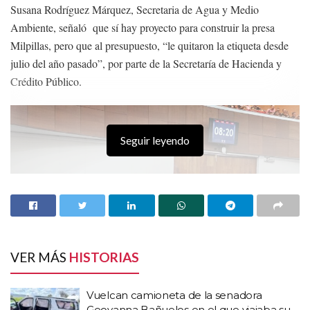
Susana Rodríguez Márquez, Secretaria de Agua y Medio
El dinero es una de las principales fuentes de
preocupación y de
Ambiente, señaló que sí hay proyecto para construir la presa
estrés
en todo el mundo, tanto como la propia salud física. Por
Milpillas, pero que al presupuesto, “le quitaron la etiqueta desde
esta razón, debemos ser cautelosos en que lo vamos a utilizar o
julio del año pasado”, por parte de la Secretaría de Hacienda y
invertir.
Crédito Público.
Temas:
#Las Tandas
#Saúl Hurtado Rizo
Lo Mas Destacado
Seguir leyendo
VER MÁS
HISTORIAS
Vuelcan camioneta de la senadora
Geovanna Bañuelos en el que viajaba su