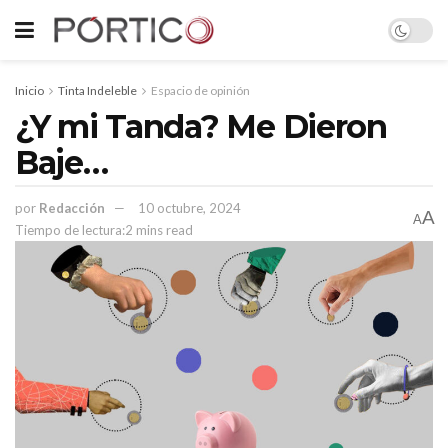
Inicio
Tinta Indeleble
Espacio de opinión
¿Y mi Tanda? Me Dieron
Baje…
por
Redacción
10 octubre, 2024
A
A
Tiempo de lectura:2 mins read