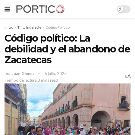
Inicio
Tinta Indeleble
Código Político
Código político: La
debilidad y el abandono de
Zacatecas
por
Juan Gómez
6 julio, 2025
A
A
Tiempo de lectura:3 mins read