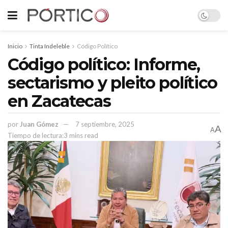
Inicio
Tinta Indeleble
Código Político
Código político: Informe,
sectarismo y pleito político
en Zacatecas
por
Juan Gómez
7 septiembre, 2025
A
A
Tiempo de lectura:3 mins read