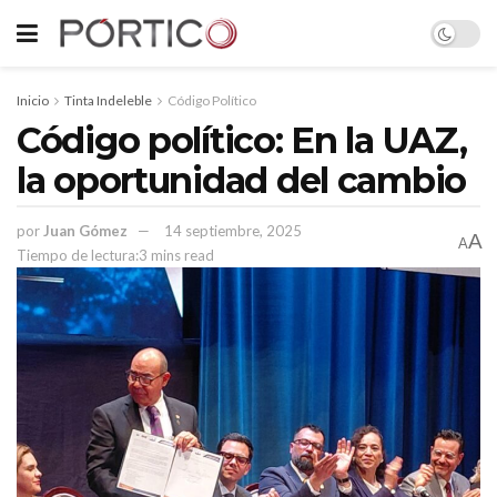
Inicio
Tinta Indeleble
Código Político
Código político: En la UAZ,
la oportunidad del cambio
por
Juan Gómez
14 septiembre, 2025
A
A
Tiempo de lectura:3 mins read