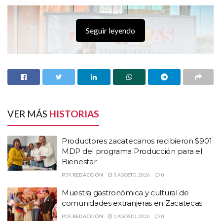
Seguir leyendo
VER MÁS
HISTORIAS
Productores zacatecanos recibieron $901
MDP del programa Producción para el
Bienestar
HISTORIAS
RELACIONADAS
POR
REDACCIÓN
3 AGOSTO, 2026
0
Muestra gastronómica y cultural de
Productores zacatecanos recibieron $901 MDP
comunidades extranjeras en Zacatecas
del programa Producción para el Bienestar
POR
REDACCIÓN
1 AGOSTO, 2026
0