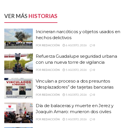
VER MÁS
HISTORIAS
Incineran narcóticos y objetos usados en
hechos delictivos
POR
REDACCIÓN
6 AGOSTO, 2026
0
Refuerza Guadalupe seguridad urbana
con una nueva torre de vigilancia
POR
REDACCIÓN
5 AGOSTO, 2026
0
Vinculan a proceso a dos presuntos
“desplazadores” de tarjetas bancarias
POR
REDACCIÓN
5 AGOSTO, 2026
0
Día de balaceras y muerte en Jerez y
Joaquín Amaro: murieron dos civiles
HISTORIAS
RELACIONADAS
POR
REDACCIÓN
3 AGOSTO, 2026
0
Incineran narcóticos y objetos usados en hechos