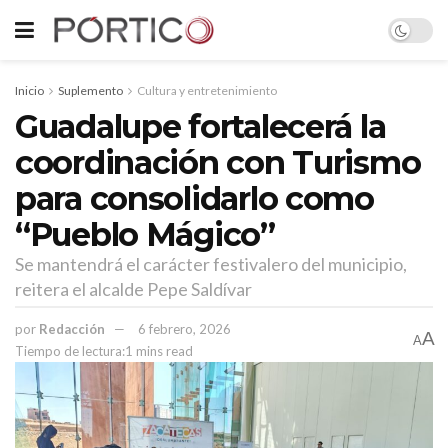
Inicio
Suplemento
Cultura y entretenimiento
Guadalupe fortalecerá la
coordinación con Turismo
para consolidarlo como
“Pueblo Mágico”
Se mantendrá el carácter festivalero del municipio,
reitera el alcalde Pepe Saldívar
por
Redacción
6 febrero, 2026
A
A
Tiempo de lectura:1 mins read