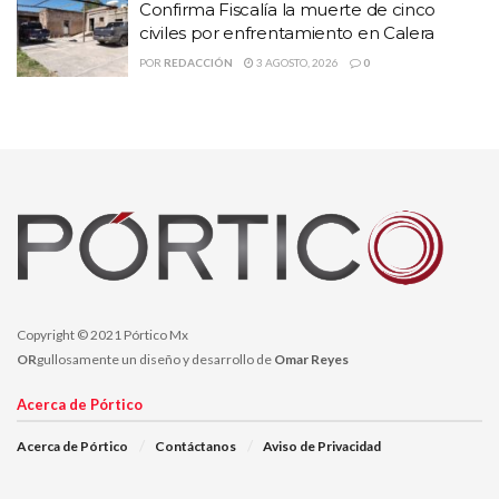
Confirma Fiscalía la muerte de cinco
delictivos
civiles por enfrentamiento en Calera
Refuerza Guadalupe seguridad urbana con una
POR
REDACCIÓN
3 AGOSTO, 2026
0
nueva torre de vigilancia
Vinculan a proceso a dos presuntos
“desplazadores” de tarjetas bancarias
Copyright © 2021 Pórtico Mx
OR
gullosamente un diseño y desarrollo de
Omar Reyes
Acerca de Pórtico
Acerca de Pórtico
Contáctanos
Aviso de Privacidad