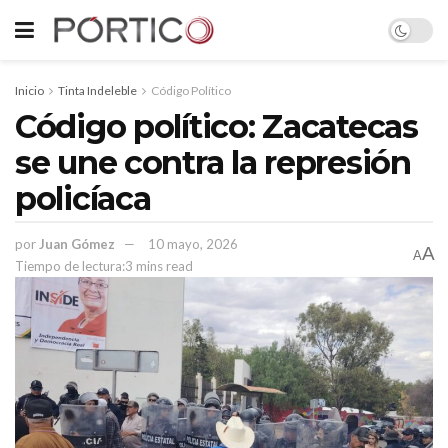
Inicio
Tinta Indeleble
Código Político
Código político: Zacatecas
se une contra la represión
policíaca
por
Juan Gómez
10 mayo, 2026
A
A
Tiempo de lectura:3 mins read