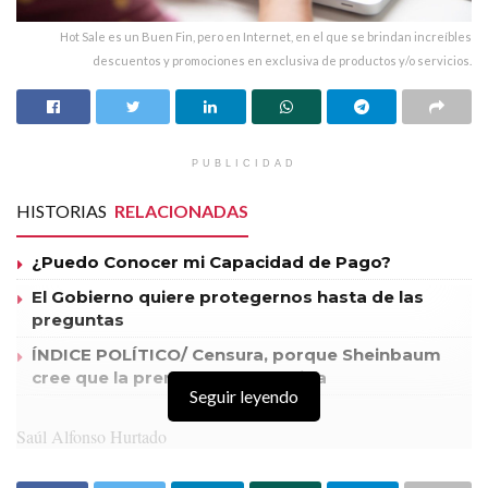
Hot Sale es un Buen Fin, pero en Internet, en el que se brindan increíbles
descuentos y promociones en exclusiva de productos y/o servicios.
PUBLICIDAD
HISTORIAS
RELACIONADAS
¿Puedo Conocer mi Capacidad de Pago?
El Gobierno quiere protegernos hasta de las
preguntas
ÍNDICE POLÍTICO/ Censura, porque Sheinbaum
cree que la prensa es su enemiga
Seguir leyendo
Saúl Alfonso Hurtado
El Hot Sale 2026 en nuestro país, entró en vigor
el
fecha 25 de