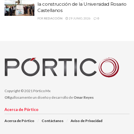
la construcción de la Universidad Rosario
agradeció el respaldo hacía su proyecto, afirmando que será una
Castellanos
administración que como contrapeso, defienda la vida sindical.
POR
REDACCIÓN
29 JUNIO, 2026
0
Copyright © 2021 Pórtico Mx
OR
gullosamente un diseño y desarrollo de
Omar Reyes
Acerca de Pórtico
Acerca de Pórtico
Contáctanos
Aviso de Privacidad
Aseguró que la democracia en el sindicato “está vivo, es crítica y