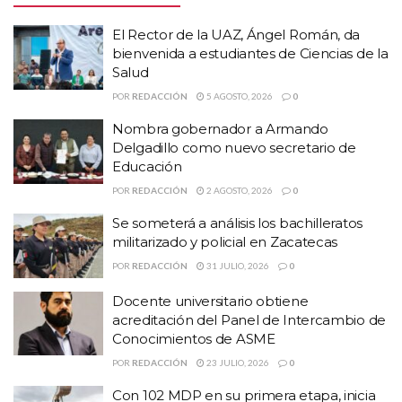
El Rector de la UAZ, Ángel Román, da
bienvenida a estudiantes de Ciencias de la
Salud
POR
REDACCIÓN
5 AGOSTO, 2026
0
HISTORIAS
RELACIONADAS
Nombra gobernador a Armando
Delgadillo como nuevo secretario de
El Rector de la UAZ, Ángel Román, da bienvenida
Educación
a estudiantes de Ciencias de la Salud
POR
REDACCIÓN
2 AGOSTO, 2026
0
Nombra gobernador a Armando Delgadillo como
nuevo secretario de Educación
Se someterá a análisis los bachilleratos
militarizado y policial en Zacatecas
Se someterá a análisis los bachilleratos
militarizado y policial en Zacatecas
POR
REDACCIÓN
31 JULIO, 2026
0
Docente universitario obtiene
“Ustedes fundaron al SPAUAZ, son los cimientos del SPAUAZ;
acreditación del Panel de Intercambio de
siguen siendo el faro moral de este sindicato; su experiencia es y
Conocimientos de ASME
será el cimiento del futuro del SPAUAZ “.
POR
REDACCIÓN
23 JULIO, 2026
0
El nuevo líder sindical del personal académico universitario
Con 102 MDP en su primera etapa, inicia