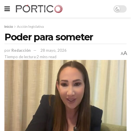
Inicio
Acción legislativa
Poder para someter
por
Redacción
28 mayo, 2026
A
A
Tiempo de lectura:2 mins read