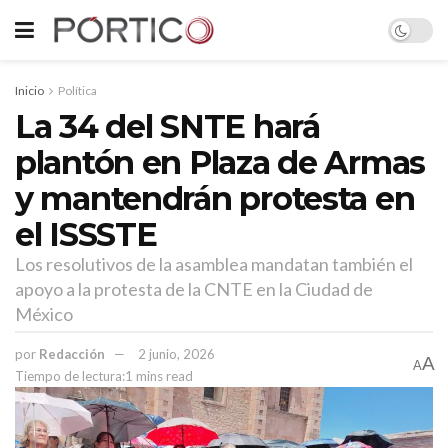
Inicio
Política
La 34 del SNTE hará
plantón en Plaza de Armas
y mantendrán protesta en
el ISSSTE
Los resolutivos de la asamblea mandatan también el
apoyo a la protesta de la CNTE en la Ciudad de
México
por
Redacción
2 junio, 2026
A
A
Tiempo de lectura:1 mins read