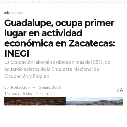
Temas:
Lo Mas Destacado
Inicio
Local
Guadalupe, ocupa primer
lugar en actividad
económica en Zacatecas:
INEGI
La ocupación laboral se ubica en más del 58%, de
acuerdo a datos de la Encuesta Nacional de
Ocupación y Empleo
por
Redacción
2 junio, 2026
A
A
Tiempo de lectura:2 mins read