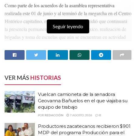
Como parte de los acuerdos de la asamblea representativa
realizada este 01 de junio y al terminó de la megarcha en el Centro
Histórico capitalino, el magisterio federal decidió que continuará
Seguir leyendo
la presencia permanente en la Ciudad de México, realización de
brigadas y toma de escuelas que aún se encuentran en actividad
normales.
HISTORIAS
RELACIONADAS
Vuelcan camioneta de la senadora Geovanna
VER MÁS
HISTORIAS
Bañuelos en el que viajaba su equipo de trabajo
Productores zacatecanos recibieron $901 MDP
Vuelcan camioneta de la senadora
del programa Producción para el Bienestar
Geovanna Bañuelos en el que viajaba su
equipo de trabajo
Ulises Mejía recibe el respaldo de líderes
fundadores de Morena en Zacatecas
POR
REDACCIÓN
7 AGOSTO, 2026
0
Productores zacatecanos recibieron $901
También se tomarán las oficina centrales, direcciones regionales y
MDP del programa Producción para el