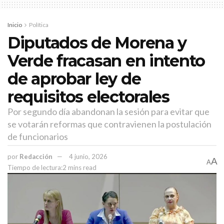
activista de derechos humanos Vivíana Erika Solorio, calificó de
“retroceso” esta reforma y consideró que fue Orquestada desde el
Inicio
Política
Congreso: “fue un cálculo equivocado la estrategia para la
Diputados de Morena y
protección de niñas, adolescentes, jóvenes y mujeres que exigen
Verde fracasan en intento
diariamente que sus derechos humanos no sean vulnerados”,
de aprobar ley de
dijo…¿así o más claro?.
Ojalá que Clara llame a cuentas a Urincho y le ordene dar marcha
requisitos electorales
atrás, antes de que a los guindas les venga el castigo de las
Por segundo día abandonan la sesión para evitar que
URNAS….Amén.
se votarán reformas que contravienen la postulación
de funcionarios
Temas:
Lo Mas Destacado
por
Redacción
4 junio, 2026
A
A
Tiempo de lectura:2 mins read