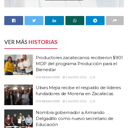
VER MÁS
HISTORIAS
Productores zacatecanos recibieron $901
MDP del programa Producción para el
Bienestar
POR
REDACCIÓN
3 AGOSTO, 2026
0
HISTORIAS
RELACIONADAS
Ulises Mejía recibe el respaldo de líderes
Productores zacatecanos recibieron $901 MDP
fundadores de Morena en Zacatecas
del programa Producción para el Bienestar
POR
REDACCIÓN
2 AGOSTO, 2026
0
Ulises Mejía recibe el respaldo de líderes
Nombra gobernador a Armando
fundadores de Morena en Zacatecas
Delgadillo como nuevo secretario de
Nombra gobernador a Armando Delgadillo como
Educación