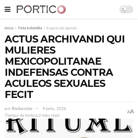
Inicio
Tinta Indeleble
Espacio de opinión
ACTUS ARCHIVANDI QUI
MULIERES
MEXICOPOLITANAE
INDEFENSAS CONTRA
ACULEOS SEXUALES
FECIT
por
Redacción
4 junio, 2026
A
A
Tiempo de lectura:2 mins read