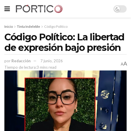
Inicio
Tinta Indeleble
Código Político
Código Político: La libertad
de expresión bajo presión
por
Redacción
7 junio, 2026
A
A
Tiempo de lectura:3 mins read