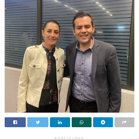
ingiriendo, sin darnos cuenta, plomo, metal que se acumula en
nuestro cuerpo y a largo plazo provocar graves daños en la salud
(1,4). La preocupación por la exposición al plomo a través de
utensilios de barro en México cobró mayor relevancia a partir de
1991. Una niña de 7 años de origen estadounidense que se
encontraba de vacaciones en nuestro país bebió una limonada
elaborada y almacenada en una olla de barro vidriado compuesta
de una sustancia conocida como Greta cuyo componente principal
es el plomo. La niña regresó a su país y enfermó resultando en los
exámenes clínicos niveles de plomo en sangre cuatro veces
superiores al limite de seguridad norteamericano. El origen de la
intoxicación se atribuyó al uso de alfarería vidriada (4).
Más de tres décadas después, la exposición al plomo derivada de
la alfarería vidriada continúa siendo un desafío para la Salud
Pública en nuestro país. Diversos estudios han asociado el uso de
utensilios de barro con concentraciones elevadas de plomo en
sangre, especialmente en niños que viven en hogares donde estos
PUBLICIDAD