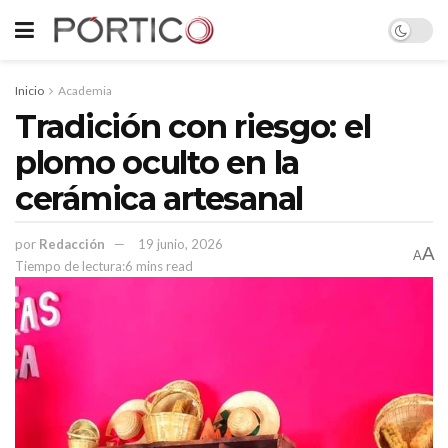
Inicio
Academia
Tradición con riesgo: el
plomo oculto en la
cerámica artesanal
por
Redacción
19 junio, 2026
A
A
Tiempo de lectura:6 mins read