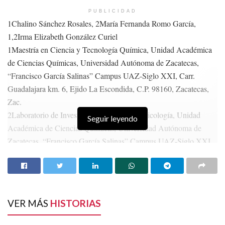
PUBLICIDAD
1Chalino Sánchez Rosales, 2María Fernanda Romo García,
1,2Irma Elizabeth González Curiel
1Maestría en Ciencia y Tecnología Química, Unidad Académica
de Ciencias Químicas, Universidad Autónoma de Zacatecas,
“Francisco García Salinas” Campus UAZ-Siglo XXI, Carr.
Guadalajara km. 6, Ejido La Escondida, C.P. 98160, Zacatecas,
Zac.
2Laboratorio de Investigación en Inmunotoxicología, Unidad
Seguir leyendo
Académica de Ciencias Químicas, Universidad Autónoma de
Zacatecas, “Francisco García Salinas” Campus UAZ-Siglo XXI,
Carr. Guadalajara km. 6, Ejido La Escondida, C.P. 98160,
Zacatecas, Zac.
Una olla de barro hirviendo frijoles, el café servido en una taza
artesanal o los platos tradicionales presentados en coloridas piezas
VER MÁS
HISTORIAS
de alfarería forman parte de nuestra identidad cultural como