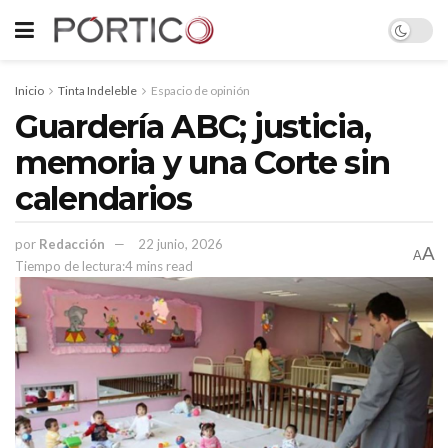
Inicio
Tinta Indeleble
Espacio de opinión
Guardería ABC; justicia,
memoria y una Corte sin
calendarios
por
Redacción
22 junio, 2026
A
A
Tiempo de lectura:4 mins read