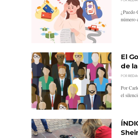
¿Puedo 
número d
El G
de l
POR
REDA
Por Carl
el silenc
ÍNDI
Shei