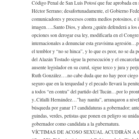
Código Penal de San Luis Potosí que fue aprobada en 
Héctor Serrano; desafortunadamente, el Gobierno Federa
comunicadores y procesos contra medios potosinos, e i
imagen…..Santo Dios, y ahora ¿quién defenderá a los c
opciones son derogar esa ley, modificarla en el Congr
internacionales a denunciar esta gravísima agresión…
el temblor y “no se hinca”, y lo que es peor, no se da p
del Alazán Tostado sigue la persecución y el encarcela
ausente legislador en su curul, sigue terco y jura y per
Ruth González….no cabe duda que no hay peor ciego que
seguro que en la terquedad y el pecado llevará la penit
a todos “en contra” del partido del Tucán…por lo pront
y..Citlalli Hernández…”hay nanita”, arranqaron a niv
búsqueda por ganar 17 candidaturas a gobernador; ante
guindas, verdes, petistas que ponen en peligro su unida
gobernador como candidata a la gubernatura.
VÍCTIMAS DE ACOSO SEXUAL ACUDIRÁN A