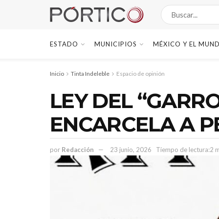
ESTADO
MUNICIPIOS
MÉXICO Y EL MUN
Inicio
Tinta Indeleble
Espacio de opinión
LEY DEL “GARRO
ENCARCELA A PE
por
Redacción
23 junio, 2026
Tiempo de lectura:2 m