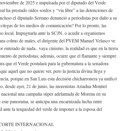
noviembre de 2025 e impulsada por el diputado del Verde
l ha prestado oídos sordos y “vía libre” a las detenciones de
ncluso el diputado Serrano denunció a periodistas por daño a su
olegas de los medios de comunicación? Por lo pronto, las
eso local, Impugnarla ante la SCJN, o acudir a organismos
para colmo de males, el dirigente del PVEM Manuel Velasco ve
or enterado de nada.. vaya cinismo, la realidad es que en la tierra
miento de periodistas; además, ocurre que el flamante y siempre
jura que el Verde postulará para la gubernatura a la senadora
 aquél que no quiere ver, pero la justicia divina llega y
encia, porque.en San Luis esta decisión chicharronera ya unificó
o, desde ayer, 21 de junio, las morenistas Ariadna Montiel
el nacional una campaña súper adelantada de Morena en su
 este panorama, se anticipa una encarnizada lucha entre
d ante la terquedad del verde de imponer a la esposa del
 CORTE INTERNACIONAL