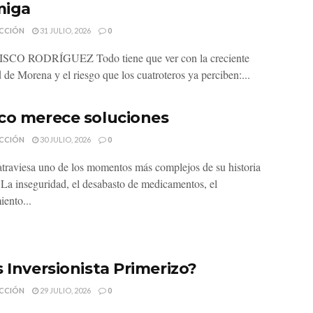
miga
CCIÓN
31 JULIO, 2026
0
CO RODRÍGUEZ Todo tiene que ver con la creciente
 de Morena y el riesgo que los cuatroteros ya perciben:...
co merece soluciones
CCIÓN
30 JULIO, 2026
0
traviesa uno de los momentos más complejos de su historia
. La inseguridad, el desabasto de medicamentos, el
iento...
s Inversionista Primerizo?
CCIÓN
29 JULIO, 2026
0