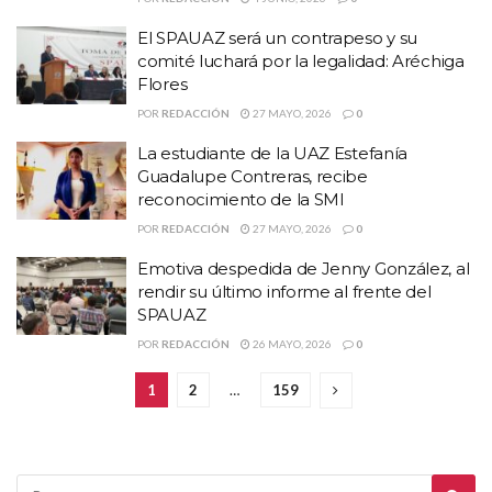
El SPAUAZ será un contrapeso y su
comité luchará por la legalidad: Aréchiga
Flores
POR
REDACCIÓN
27 MAYO, 2026
0
La estudiante de la UAZ Estefanía
Guadalupe Contreras, recibe
reconocimiento de la SMI
POR
REDACCIÓN
27 MAYO, 2026
0
Emotiva despedida de Jenny González, al
rendir su último informe al frente del
SPAUAZ
POR
REDACCIÓN
26 MAYO, 2026
0
1
2
…
159