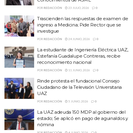
POR
REDACCIÓN
23 JULIO, 2026
0
Trascienden las respuestas de examen de
ingreso a Medicina; Pide Rector que se
investigue
POR
REDACCIÓN
24 JUNIO, 2026
0
La estudiante de Ingeniería Eléctrica UAZ,
Estefanía Guadalupe Contreras, recibe
reconocimiento nacional
POR
REDACCIÓN
11 JUNIO, 2026
0
Rinde protesta el fundacional Consejo
Ciudadano de la Televisión Universitaria
UAZ
POR
REDACCIÓN
5 JUNIO, 2026
0
La UAZ adeuda 150 MDP al gobierno del
estado; Se aplicó en pago de aguinaldos y
nómina
POR
REDACCIÓN
4 JUNIO, 2026
0