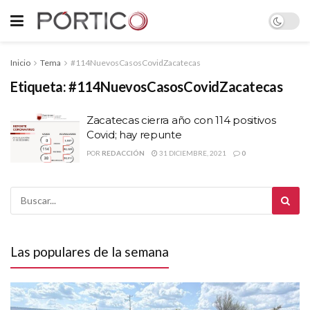
Inicio
Tema
#114NuevosCasosCovidZacatecas
Etiqueta:
#114NuevosCasosCovidZacatecas
Zacatecas cierra año con 114 positivos
Covid; hay repunte
POR
REDACCIÓN
31 DICIEMBRE, 2021
0
Las populares de la semana