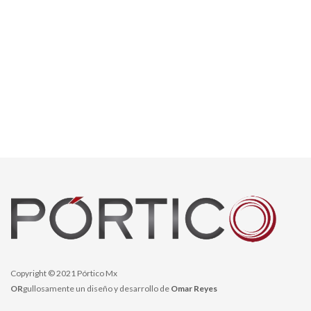
Copyright © 2021 Pórtico Mx
OR
gullosamente un diseño y desarrollo de
Omar Reyes