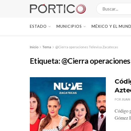
ESTADO
MUNICIPIOS
MÉXICO Y EL MUN
Inicio
Tema
@Cierra operaciones Televisa Zacatecas
Etiqueta:
@Cierra operaciones
Códig
Azte
POR
JUAN
Código p
Gómez El