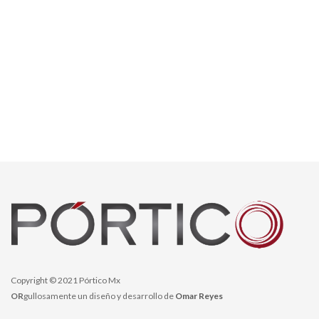
Copyright © 2021 Pórtico Mx
OR
gullosamente un diseño y desarrollo de
Omar Reyes