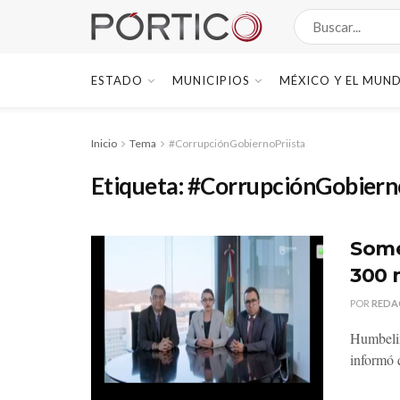
ESTADO
MUNICIPIOS
MÉXICO Y EL MUN
Inicio
Tema
#CorrupciónGobiernoPriista
Etiqueta:
#CorrupciónGobierno
Some
300 
POR
REDA
Humbelin
informó q