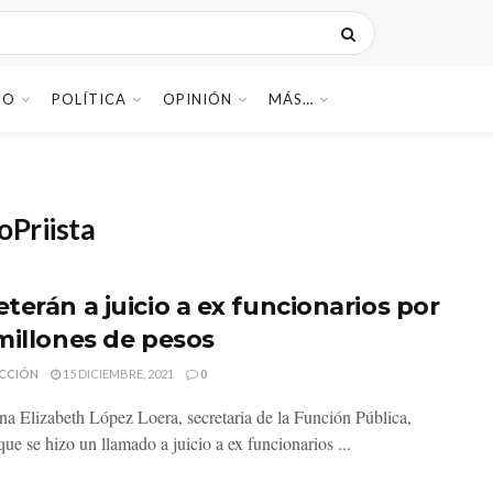
DO
POLÍTICA
OPINIÓN
MÁS…
Priista
terán a juicio a ex funcionarios por
millones de pesos
CCIÓN
15 DICIEMBRE, 2021
0
a Elizabeth López Loera, secretaria de la Función Pública,
ue se hizo un llamado a juicio a ex funcionarios ...